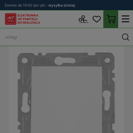
Zamów do 15:00 (pn-pt) -
wysyłka dzisiaj
Wstecz
sklep.avt.pl
Elektryka
Osprzęt elektryczny i instalacyjn