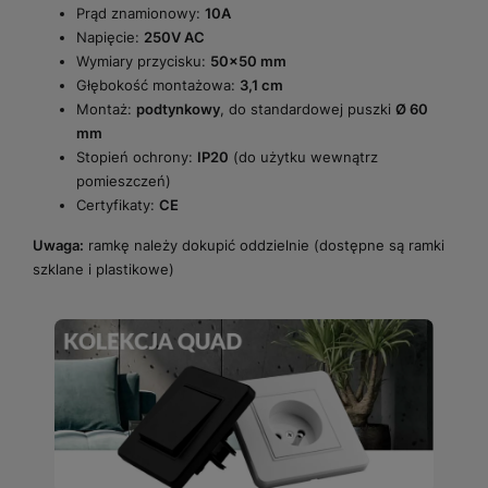
Prąd znamionowy:
10A
Napięcie:
250V AC
Wymiary przycisku:
50x50 mm
Głębokość montażowa:
3,1 cm
Montaż:
podtynkowy
, do standardowej puszki
Ø 60
mm
Stopień ochrony:
IP20
(do użytku wewnątrz
pomieszczeń)
Certyfikaty:
CE
Uwaga:
ramkę należy dokupić oddzielnie (dostępne są ramki
szklane i plastikowe)