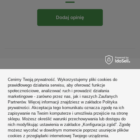
Dodaj opinię
Zamówienia
Cenimy Twoją prywatność. Wykorzystujemy pliki cookies do
Konto
prawidłowego działania serwisu, aby oferować funkcje
społecznościowe, analizować ruch i prowadzić działania
Regulaminy
marketingowe - zarówno przez nas, jak i naszych Zaufanych
Partnerów. Więcej informacji znajdziesz w zakładce Polityka
Zobacz również
prywatności. Akceptacja tego komunikatu oznacza zgodę na ich
zapisywanie na Twoim komputerze i umożliwia przejście na stronę
sklepu. Możesz określić warunki przechowywania lub dostępu do
W sklepie prezentujemy ceny brutto (z VAT).
nich modyfikując ustawienia w zakładce „Konfiguracja zgód”. Zgodę
możesz wycofać w dowolnym momencie poprzez usunięcie plików
cookies z przeglądarki internetowej Twojego urządzenia.