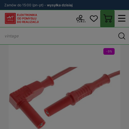
Zamów do 15:00 (pn-pt) -
wysyłka dzisiaj
Wstecz
sklep.avt.pl
Aparatura Pomiarowa
Akcesoria do sprzęt
-3%