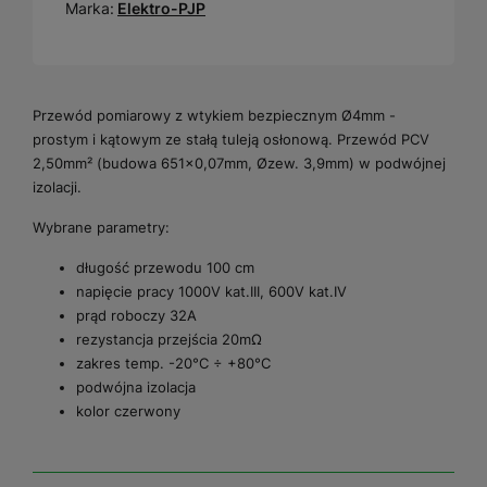
Marka:
Elektro-PJP
Przewód pomiarowy z wtykiem bezpiecznym Ø4mm -
prostym i kątowym ze stałą tuleją osłonową. Przewód PCV
2,50mm² (budowa 651×0,07mm, Øzew. 3,9mm) w podwójnej
izolacji.
Wybrane parametry:
długość przewodu 100 cm
napięcie pracy 1000V kat.III, 600V kat.IV
prąd roboczy 32A
rezystancja przejścia 20mΩ
zakres temp. -20°C ÷ +80°C
podwójna izolacja
kolor czerwony