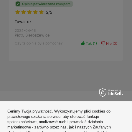
Opinia potwierdzona zakupem
5/5
Towar ok
2024-04-16
Piotr, Sieroszewice
Czy ta opinia była pomocna?
Tak
1
Nie
0
Zamówienia
Cenimy Twoją prywatność. Wykorzystujemy pliki cookies do
Konto
prawidłowego działania serwisu, aby oferować funkcje
społecznościowe, analizować ruch i prowadzić działania
Regulaminy
marketingowe - zarówno przez nas, jak i naszych Zaufanych