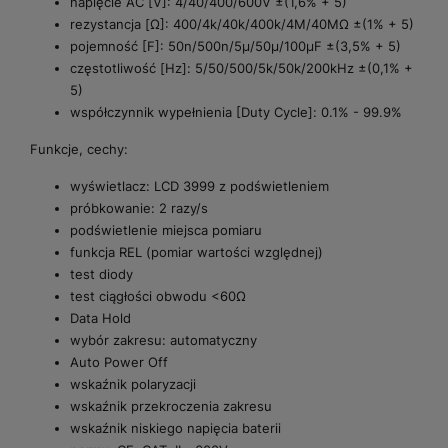
napięcie AC [V]: 4/40/400/600V ±(1,6% + 5)
rezystancja [Ω]: 400/4k/40k/400k/4M/40MΩ ±(1% + 5)
pojemność [F]: 50n/500n/5µ/50µ/100µF ±(3,5% + 5)
częstotliwość [Hz]: 5/50/500/5k/50k/200kHz ±(0,1% +
5)
współczynnik wypełnienia [Duty Cycle]: 0.1% - 99.9%
Funkcje, cechy:
wyświetlacz: LCD 3999 z podświetleniem
próbkowanie: 2 razy/s
podświetlenie miejsca pomiaru
funkcja REL (pomiar wartości względnej)
test diody
test ciągłości obwodu <60Ω
Data Hold
wybór zakresu: automatyczny
Auto Power Off
wskaźnik polaryzacji
wskaźnik przekroczenia zakresu
wskaźnik niskiego napięcia baterii