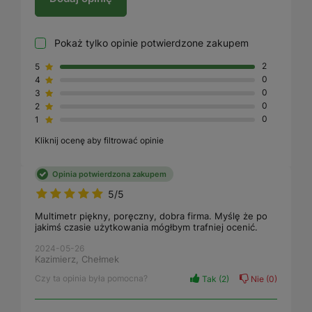
Pokaż tylko opinie potwierdzone zakupem
5
2
4
0
3
0
2
0
1
0
Kliknij ocenę aby filtrować opinie
Opinia potwierdzona zakupem
5/5
Multimetr piękny, poręczny, dobra firma. Myślę że po
jakimś czasie użytkowania mógłbym trafniej ocenić.
2024-05-26
Kazimierz, Chełmek
Czy ta opinia była pomocna?
Tak
2
Nie
0