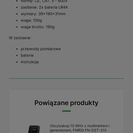
normy: CE, CAT. II - 600V
zasilanie: 2x bateria LR44
wymiary: 39x190x31mm
waga: 100g
waga brutto: 190g
W zestawie:
przewody pomiarowe
baterie
instrukcja
Powiązane produkty
Oscyloskop 10 MHz z multimetrem i
generatorem, FNIRSI FN-DST-210