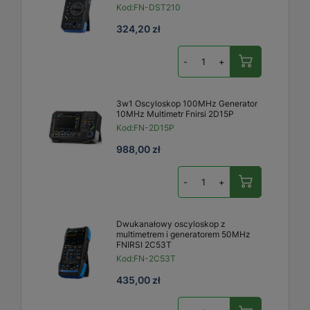
Kod:
FN-DST210
324,20 zł
-
+
3w1 Oscyloskop 100MHz Generator
10MHz Multimetr Fnirsi 2D15P
Kod:
FN-2D15P
988,00 zł
-
+
Dwukanałowy oscyloskop z
multimetrem i generatorem 50MHz
FNIRSI 2C53T
Kod:
FN-2C53T
435,00 zł