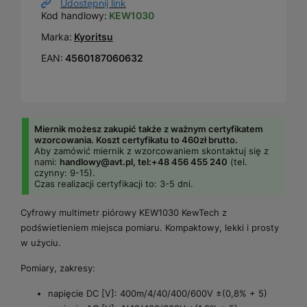
Udostępnij link
Kod handlowy:
KEW1030
Marka:
Kyoritsu
EAN:
4560187060632
Miernik możesz zakupić także z ważnym certyfikatem
wzorcowania. Koszt certyfikatu to 460zł brutto.
Aby zamówić miernik z wzorcowaniem skontaktuj się z
nami:
handlowy@avt.pl, tel:
+48 456 455 240
(tel.
czynny: 9-15).
Czas realizacji certyfikacji to: 3-5 dni.
Cyfrowy multimetr piórowy KEW1030 KewTech z
podświetleniem miejsca pomiaru. Kompaktowy, lekki i prosty
w użyciu.
Pomiary, zakresy:
napięcie DC [V]: 400m/4/40/400/600V ±(0,8% + 5)