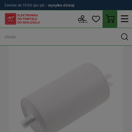
Zamów do 15:00 (pn-pt) -
wysyłka dzisiaj
Wstecz
sklep.avt.pl
Podzespoły
Kondensatory rozruchowe
K