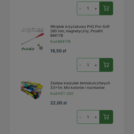
-
+
Wkrętak krzyżakowy PH2 Pro-Soft
360 mm, magnetyczny, ProsKit
89417B
Kod:
89417B
16,50 zł
-
+
Zestaw koszulek termokurczliwych
33x1m. Mix kolorów i rozmiarów
Kod:
HST-200
22,00 zł
-
+