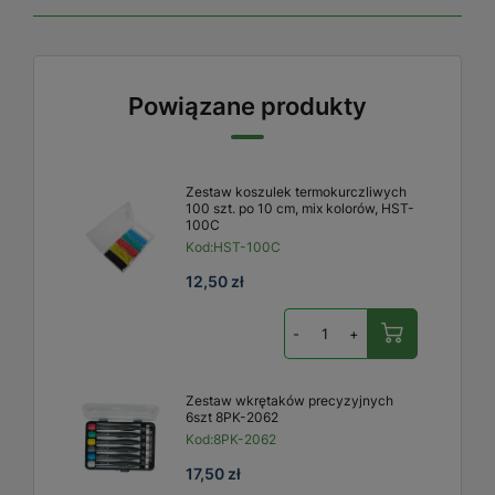
Powiązane produkty
Zestaw koszulek termokurczliwych
100 szt. po 10 cm, mix kolorów, HST-
100C
Kod:
HST-100C
12,50 zł
-
+
Zestaw wkrętaków precyzyjnych
6szt 8PK-2062
Kod:
8PK-2062
17,50 zł