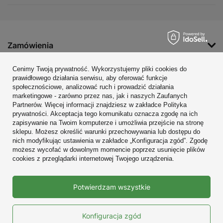
Zamówienia
Konto
Cenimy Twoją prywatność. Wykorzystujemy pliki cookies do
prawidłowego działania serwisu, aby oferować funkcje
Regulaminy
społecznościowe, analizować ruch i prowadzić działania
marketingowe - zarówno przez nas, jak i naszych Zaufanych
Zobacz również
Partnerów. Więcej informacji znajdziesz w zakładce Polityka
prywatności. Akceptacja tego komunikatu oznacza zgodę na ich
W sklepie prezentujemy ceny brutto (z VAT).
zapisywanie na Twoim komputerze i umożliwia przejście na stronę
sklepu. Możesz określić warunki przechowywania lub dostępu do
nich modyfikując ustawienia w zakładce „Konfiguracja zgód”. Zgodę
możesz wycofać w dowolnym momencie poprzez usunięcie plików
cookies z przeglądarki internetowej Twojego urządzenia.
Prawdziwe
Potwierdzam wszystkie
opinie klientów
4.9
/ 5.0
10689 opinii
Konfiguracja zgód