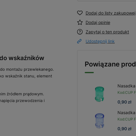
Dodaj do listy zakupowej
Dodaj opinię
Zapytaj o ten produkt
Udostępnij link
e do wskaźników
Powiązane prod
 do montażu przewlekanego.
jako wskaźnik stanu, element
Nasadka 
Kod:
CUP F
dnim źródłem prądowym.
 napięcia przewodzenia i
0,90 zł
Nasadka 
Kod:
CUP F
0,90 zł