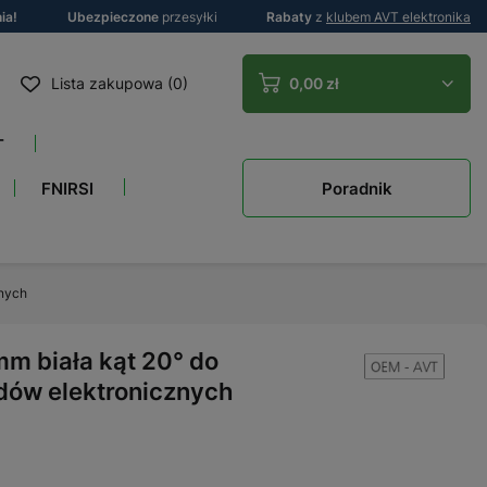
ia!
Ubezpieczone
przesyłki
Rabaty
z
klubem AVT elektronika
Lista zakupowa (0)
0,00 zł
T
Poradnik
FNIRSI
znych
m biała kąt 20° do
adów elektronicznych