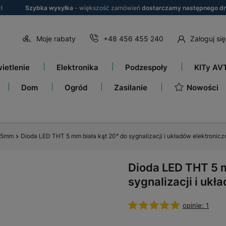
ł
Szybka wysyłka
- większość zamówień
dostarczamy następnego dn
Moje rabaty
+48 456 455 240
Zaloguj się
ietlenie
Elektronika
Podzespoły
KITy AV
Nowości
Dom
Ogród
Zasilanie
i 5mm
Dioda LED THT 5 mm biała kąt 20° do sygnalizacji i układów elektronic
Dioda LED THT 5 m
sygnalizacji i ukł
opinie: 1