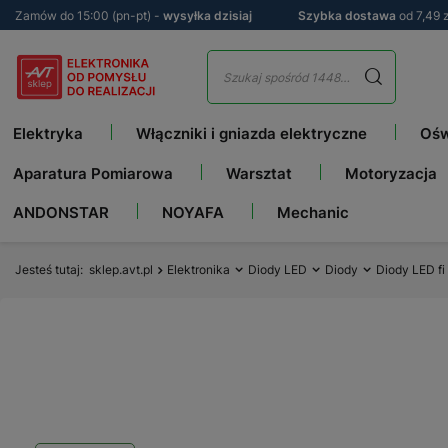
Zamów do 15:00 (pn-pt) -
wysyłka dzisiaj
Szybka dostawa
od 7,49 z
Elektryka
Włączniki i gniazda elektryczne
Ośw
Aparatura Pomiarowa
Warsztat
Motoryzacja
ANDONSTAR
NOYAFA
Mechanic
Jesteś tutaj
sklep.avt.pl
Elektronika
Diody LED
Diody
Diody LED f