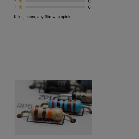
2
0
1
0
Kliknij ocenę aby filtrować opinie