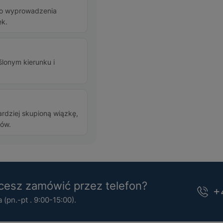
go wyprowadzenia
ek.
ślonym kierunku i
ardziej skupioną wiązkę,
ków.
esz zamówić przez telefon?
+
(pn.-pt . 9:00-15:00).