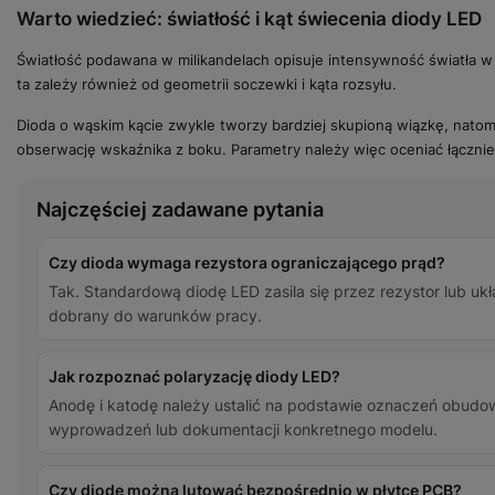
Warto wiedzieć: światłość i kąt świecenia diody LED
Światłość podawana w milikandelach opisuje intensywność światła w
ta zależy również od geometrii soczewki i kąta rozsyłu.
Dioda o wąskim kącie zwykle tworzy bardziej skupioną wiązkę, natomi
obserwację wskaźnika z boku. Parametry należy więc oceniać łącznie
Najczęściej zadawane pytania
Czy dioda wymaga rezystora ograniczającego prąd?
Tak. Standardową diodę LED zasila się przez rezystor lub ukł
dobrany do warunków pracy.
Jak rozpoznać polaryzację diody LED?
Anodę i katodę należy ustalić na podstawie oznaczeń obudow
wyprowadzeń lub dokumentacji konkretnego modelu.
Czy diodę można lutować bezpośrednio w płytce PCB?