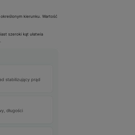
 określonym kierunku. Wartość
ast szeroki kąt ułatwia
.
ad stabilizujący prąd
y, długości