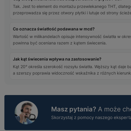
Tak. Jest to element do montażu przewlekanego THT, dlate
przeprowadza się przez otwory płytki i lutuje od strony ścież
Co oznacza światłość podawana w mcd?
Wartość w milikandelach opisuje intensywność światła w okre
powinna być oceniana razem z kątem świecenia.
Jak kąt świecenia wpływa na zastosowanie?
Kąt 20° określa szerokość rozsyłu światła. Węższy kąt daje b
a szerszy poprawia widoczność wskaźnika z różnych kierun
Masz pytania?
A może chc
Skorzystaj z pomocy naszego eksperta 