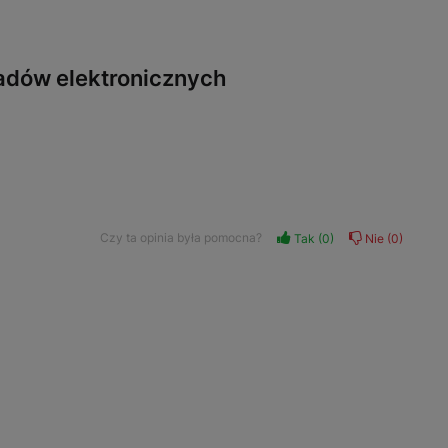
ładów elektronicznych
Czy ta opinia była pomocna?
Tak
0
Nie
0