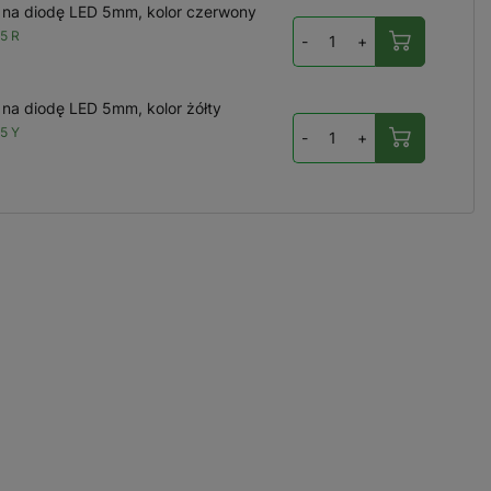
na diodę LED 5mm, kolor czerwony
5 R
-
+
na diodę LED 5mm, kolor żółty
5 Y
-
+