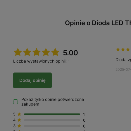
Opinie o Dioda LED T
5.00
Dioda z
Liczba wystawionych opinii: 1
2025-07
Dodaj opinię
Pokaż tylko opinie potwierdzone
zakupem
5
1
4
0
3
0