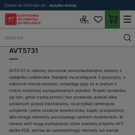
Zamów do 15:00 (pn-pt) -
wysyłka dzisiaj
Wstecz
sklep.avt.pl
AVT5731
AVT5731
AVT5731 to radiowy sterownik serwomechanizmu złożony z
nadajnika i odbiornika. Nadajnik ma przełącznik 3-pozycyjny, a
odbiornik steruje serwem, ustawiając jego oś w jednym z
trzech wcześniej wyregulowanych położeń. Projekt sprawdza
się tam, gdzie trzeba prosto i bez przewodu wybrać kilka
ustalonych pozycji mechanizmu, na przykład zamknięcie,
uchylenie i pełne otwarcie wywietrznika, klapki, przepustnicy
albo innego elementu poruszanego serwem modelarskim. W
ramach serii mogą występować różne warianty projektu AVT:
płytka PCB, zestaw do samodzielnego montażu lub wersja