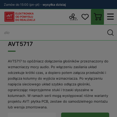
Zamów do 15:00 (pn-pt) -
wysyłka dzisiaj
Wstecz
sklep.avt.pl
AVT5717
AVT5717
AVT5717 to opóźniacz dołączenia głośników przeznaczony do
wzmacniaczy mocy audio. Po włączeniu zasilania układ
odczekuje krótki czas, a dopiero potem załącza przekaźniki i
podłącza kolumny do wyjścia wzmacniacza. Po wyłączeniu
napięcia sieciowego układ szybko odłącza głośniki,
ograniczając nieprzyjemne stuki i trzaski słyszalne w
kolumnach. W ramach serii mogą występować różne warianty
projektu AVT: płytka PCB, zestaw do samodzielnego montażu
lub wersja zmontowana.