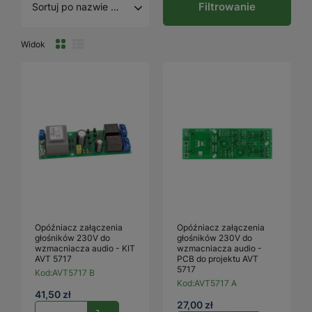
Filtrowanie
Sortuj po nazwie A - Z
Widok
Opóźniacz załączenia
Opóźniacz załączenia
głośników 230V do
głośników 230V do
wzmacniacza audio - KIT
wzmacniacza audio -
AVT 5717
PCB do projektu AVT
5717
Kod:
AVT5717 B
Kod:
AVT5717 A
41,50 zł
27,00 zł