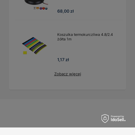
68,00 zł
Koszulka termokurczliwa 4.8/2.4
żółta 1m
1,17 zł
Zobacz więcej
Zamówienia