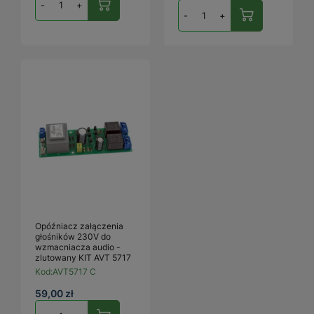
-
+
-
+
Opóźniacz załączenia
głośników 230V do
wzmacniacza audio -
zlutowany KIT AVT 5717
Kod:
AVT5717 C
59,00 zł