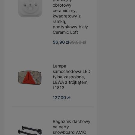
obrotowy
ceramiczny,
kwadratowy z
ramką,
podtynkowy biały
Ceramic Loft
56,90 zł
89,90 zł
Lampa
samochodowa LED
tylna zespolona,
LEWA z trójkątem,
L1813
127,00 zł
Bagażnik dachowy
na narty
snowboard AMiO