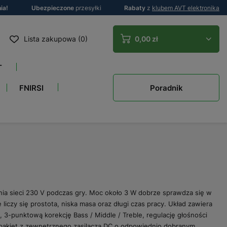
ia!
Ubezpieczone
przesyłki
Rabaty
z
klubem AVT elektronika
Lista zakupowa (0)
0,00 zł
T
Poradnik
FNIRSI
ia sieci 230 V podczas gry. Moc około 3 W dobrze sprawdza się w
liczy się prostota, niska masa oraz długi czas pracy. Układ zawiera
 3-punktową korekcję Bass / Middle / Treble, regulację głośności
 pakiet z zewnętrznego zasilacza DC o odpowiednio dobranym