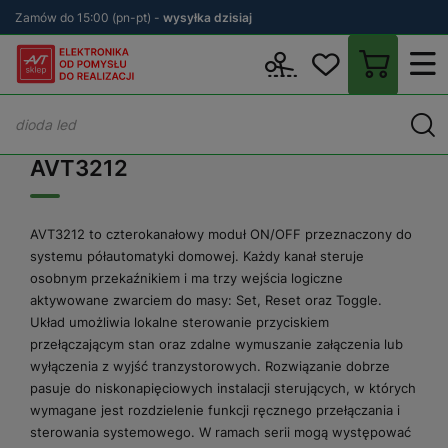
Zamów do 15:00 (pn-pt) -
wysyłka dzisiaj
Wstecz
sklep.avt.pl
AVT3212
AVT3212
AVT3212 to czterokanałowy moduł ON/OFF przeznaczony do
systemu półautomatyki domowej. Każdy kanał steruje
osobnym przekaźnikiem i ma trzy wejścia logiczne
aktywowane zwarciem do masy: Set, Reset oraz Toggle.
Układ umożliwia lokalne sterowanie przyciskiem
przełączającym stan oraz zdalne wymuszanie załączenia lub
wyłączenia z wyjść tranzystorowych. Rozwiązanie dobrze
pasuje do niskonapięciowych instalacji sterujących, w których
wymagane jest rozdzielenie funkcji ręcznego przełączania i
sterowania systemowego. W ramach serii mogą występować