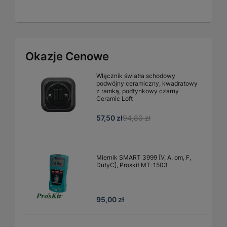
Okazje Cenowe
Włącznik światła schodowy
podwójny ceramiczny, kwadratowy
z ramką, podtynkowy czarny
Ceramic Loft
57,50 zł
94,80 zł
Miernik SMART 3999 [V, A, om, F,
DutyC], Proskit MT-1503
95,00 zł