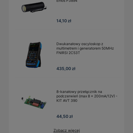
Emos P3894
14,10 zł
Dwukanałowy oscyloskop z
multimetrem i generatorem 50MHz
FNIRSI 2C53T
435,00 zł
8-kanałowy przełącznik na
podczerwień (max 8 x 200mA/12V) -
KIT AVT 390
44,50 zł
Zobacz więcej