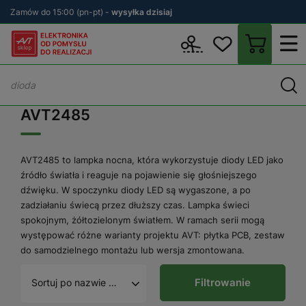
Zamów do 15:00 (pn-pt) -
wysyłka dzisiaj
Wstecz
sklep.avt.pl
AVT2485
AVT2485
AVT2485 to lampka nocna, która wykorzystuje diody LED jako
źródło światła i reaguje na pojawienie się głośniejszego
dźwięku. W spoczynku diody LED są wygaszone, a po
zadziałaniu świecą przez dłuższy czas. Lampka świeci
spokojnym, żółtozielonym światłem. W ramach serii mogą
występować różne warianty projektu AVT: płytka PCB, zestaw
do samodzielnego montażu lub wersja zmontowana.
Filtrowanie
Sortuj po nazwie A - Z