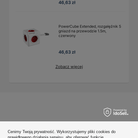
46,63 zł
PowerCube Extended, rozgałęźnik 5
gniazd na przewodzie 1.5m,
czerwony
46,63 zł
Zobacz więcej
Zamówienia
Cenimy Twoją prywatność. Wykorzystujemy pliki cookies do
Konto
prawidłowego działania serwisu, aby oferować funkcje