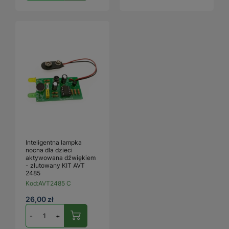
Inteligentna lampka
nocna dla dzieci
aktywowana dźwiękiem
- zlutowany KIT AVT
2485
Kod:
AVT2485 C
26,00 zł
-
+