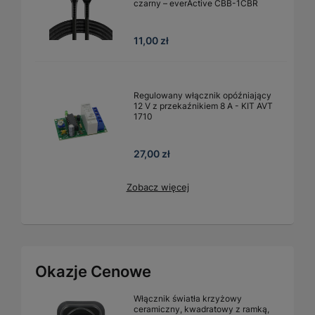
czarny – everActive CBB-1CBR
11,00 zł
Regulowany włącznik opóźniający
12 V z przekaźnikiem 8 A - KIT AVT
1710
27,00 zł
Zobacz więcej
Okazje Cenowe
Włącznik światła krzyżowy
ceramiczny, kwadratowy z ramką,