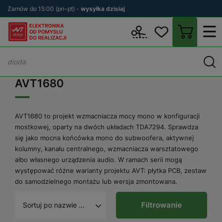
Zamów do 15:00 (pn-pt) -
wysyłka dzisiaj
Wstecz
sklep.avt.pl
AVT1680
AVT1680
AVT1680 to projekt wzmacniacza mocy mono w konfiguracji
mostkowej, oparty na dwóch układach TDA7294. Sprawdza
się jako mocna końcówka mono do subwoofera, aktywnej
kolumny, kanału centralnego, wzmacniacza warsztatowego
albo własnego urządzenia audio. W ramach serii mogą
występować różne warianty projektu AVT: płytka PCB, zestaw
do samodzielnego montażu lub wersja zmontowana.
Filtrowanie
Sortuj po nazwie A - Z