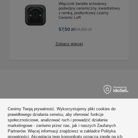
Włącznik światła schodowy
podwójny ceramiczny, kwadratowy
z ramką, podtynkowy czarny
Ceramic Loft
57,50 zł
94,80 zł
Zobacz więcej
Zamówienia
Cenimy Twoją prywatność. Wykorzystujemy pliki cookies do
Konto
prawidłowego działania serwisu, aby oferować funkcje
społecznościowe, analizować ruch i prowadzić działania
Regulaminy
marketingowe - zarówno przez nas, jak i naszych Zaufanych
Partnerów. Więcej informacji znajdziesz w zakładce Polityka
Zobacz również
prywatności. Akceptacja tego komunikatu oznacza zgodę na ich