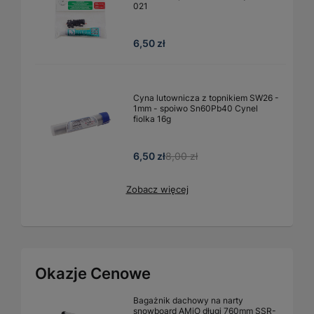
021
6,50 zł
Cyna lutownicza z topnikiem SW26 -
1mm - spoiwo Sn60Pb40 Cynel
fiolka 16g
6,50 zł
8,00 zł
Zobacz więcej
Okazje Cenowe
Bagażnik dachowy na narty
snowboard AMiO długi 760mm SSR-