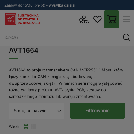
Zamów do 15:00 (pn-pt) -
wysyłka dzisiaj
Wstecz
sklep.avt.pl
AVT1664
AVT1664
AVT1664 to projekt transceivera CAN MCP2551 1 Mb/s, który
łączy kontroler CAN z magistralą zbudowaną z
dwuprzewodowej skrętki. W ramach serii mogą występować
różne warianty projektu AVT: płytka PCB, zestaw do
samodzielnego montażu lub wersja zmontowana.
Filtrowanie
Sortuj po nazwie A - Z
Widok