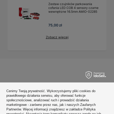
Zestaw czujników parkowania
cofania LED COB 4 sensory czarne
wewnętrzne 16.5mm AMIO-02285
75,00 zł
Zobacz więcej
Zamówienia
Cenimy Twoją prywatność. Wykorzystujemy pliki cookies do
Konto
prawidłowego działania serwisu, aby oferować funkcje
społecznościowe, analizować ruch i prowadzić działania
Regulaminy
marketingowe - zarówno przez nas, jak i naszych Zaufanych
Partnerów. Więcej informacji znajdziesz w zakładce Polityka
Zobacz również
prywatności. Akceptacja tego komunikatu oznacza zgodę na ich