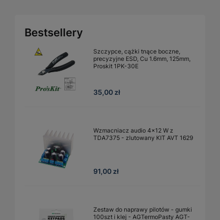
Bestsellery
Szczypce, cążki tnące boczne,
precyzyjne ESD, Cu 1.6mm, 125mm,
Proskit 1PK-30E
35,00 zł
Wzmacniacz audio 4×12 W z
TDA7375 - zlutowany KIT AVT 1629
91,00 zł
Zestaw do naprawy pilotów - gumki
100szt i klej - AGTermoPasty AGT-