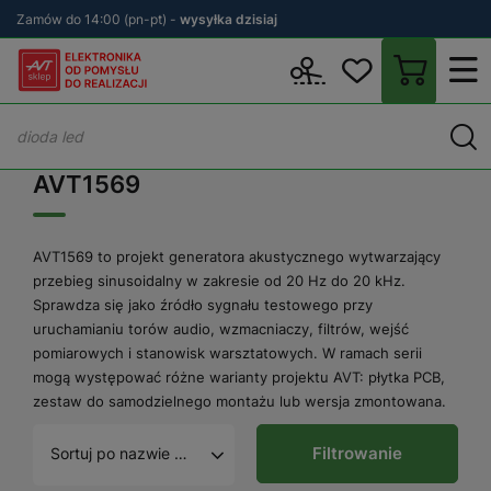
Zamów do 14:00 (pn-pt) -
wysyłka dzisiaj
Wstecz
sklep.avt.pl
AVT1569
AVT1569
AVT1569 to projekt generatora akustycznego wytwarzający
przebieg sinusoidalny w zakresie od 20 Hz do 20 kHz.
Sprawdza się jako źródło sygnału testowego przy
uruchamianiu torów audio, wzmacniaczy, filtrów, wejść
pomiarowych i stanowisk warsztatowych. W ramach serii
mogą występować różne warianty projektu AVT: płytka PCB,
zestaw do samodzielnego montażu lub wersja zmontowana.
Filtrowanie
Sortuj po nazwie A - Z