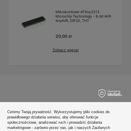
Mikrokontroler ATtiny2313
Microchip Technology - 8-bit AVR
tinyAVR, DIP20, THT
20,00 zł
Zobacz więcej
Zamówienia
Cenimy Twoją prywatność. Wykorzystujemy pliki cookies do
Konto
prawidłowego działania serwisu, aby oferować funkcje
społecznościowe, analizować ruch i prowadzić działania
Regulaminy
marketingowe - zarówno przez nas, jak i naszych Zaufanych