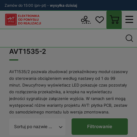
Zamów do 15:00 (pn-pt) -
wysyłka dzisiaj
Wstecz
sklep.avt.pl
AVT1535-2
AVT1535-2
AVT1535/2 pozwala zbudować przekaźnikowy moduł czasowy
do sterowania obciążeniem według nastawy od 1 do 99
minut. Dwucyfrowy wyświetlacz LED pokazuje czas pozostały
do rozłączenia przekaźnika, a kropka na wyświetlaczu
jedności sygnalizuje załączenie wyjścia. W ramach serii mogą
występować różne warianty projektu AVT: płytka PCB, zestaw
do samodzielnego montażu lub wersja zmontowana.
Filtrowanie
Sortuj po nazwie A - Z