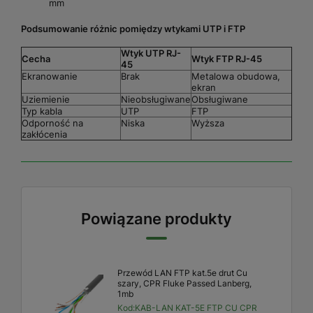
mm
Podsumowanie różnic pomiędzy wtykami UTP i FTP
Wtyk UTP RJ-
Cecha
Wtyk FTP RJ-45
45
Ekranowanie
Brak
Metalowa obudowa,
ekran
Uziemienie
Nieobsługiwane
Obsługiwane
Typ kabla
UTP
FTP
Odporność na
Niska
Wyższa
zakłócenia
Powiązane produkty
Przewód LAN FTP kat.5e drut Cu
szary, CPR Fluke Passed Lanberg,
1mb
Kod:
KAB-LAN KAT-5E FTP CU CPR