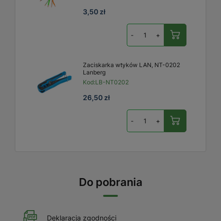
3,50 zł
-
+
Zaciskarka wtyków LAN, NT-0202
Lanberg
Kod:
LB-NT0202
26,50 zł
-
+
Do pobrania
Deklaracja zgodności