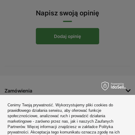
Napisz swoją opinię
Dodaj opinię
Zamówienia
Konto
Cenimy Twoją prywatność. Wykorzystujemy pliki cookies do
prawidłowego działania serwisu, aby oferować funkcje
Regulaminy
społecznościowe, analizować ruch i prowadzić działania
marketingowe - zarówno przez nas, jak i naszych Zaufanych
Zobacz również
Partnerów. Więcej informacji znajdziesz w zakładce Polityka
prywatności. Akceptacja tego komunikatu oznacza zgodę na ich