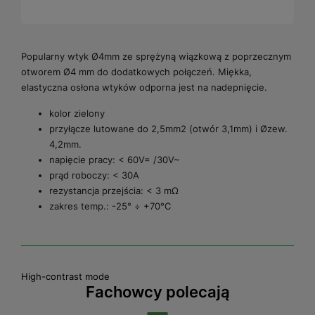
Popularny wtyk Ø4mm ze sprężyną wiązkową z poprzecznym
otworem Ø4 mm do dodatkowych połączeń. Miękka,
elastyczna osłona wtyków odporna jest na nadepnięcie.
kolor zielony
przyłącze lutowane do 2,5mm2 (otwór 3,1mm) i Øzew.
4,2mm.
napięcie pracy: < 60V= /30V~
prąd roboczy: < 30A
rezystancja przejścia: < 3 mΩ
zakres temp.: -25° ÷ +70°C
High-contrast mode
Fachowcy polecają