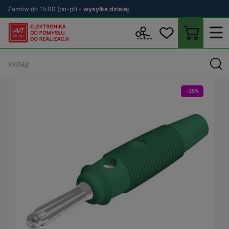
Zamów do 15:00 (pn-pt) -
wysyłka dzisiaj
Wstecz
sklep.avt.pl
Aparatura Pomiarowa
Akcesoria do sprzęt
-25%