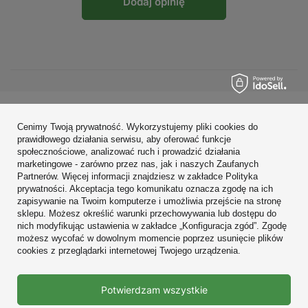
Dodaj opinię
Zamówienia
Cenimy Twoją prywatność. Wykorzystujemy pliki cookies do
prawidłowego działania serwisu, aby oferować funkcje
Konto
społecznościowe, analizować ruch i prowadzić działania
marketingowe - zarówno przez nas, jak i naszych Zaufanych
Regulaminy
Partnerów. Więcej informacji znajdziesz w zakładce Polityka
prywatności. Akceptacja tego komunikatu oznacza zgodę na ich
Zobacz również
zapisywanie na Twoim komputerze i umożliwia przejście na stronę
sklepu. Możesz określić warunki przechowywania lub dostępu do
nich modyfikując ustawienia w zakładce „Konfiguracja zgód”. Zgodę
W sklepie prezentujemy ceny brutto (z VAT).
możesz wycofać w dowolnym momencie poprzez usunięcie plików
cookies z przeglądarki internetowej Twojego urządzenia.
Prawdziwe
Potwierdzam wszystkie
opinie klientów
4.9
/ 5.0