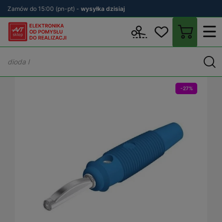
Zamów do 15:00 (pn-pt) -
wysyłka dzisiaj
Wstecz
sklep.avt.pl
Aparatura Pomiarowa
Akcesoria do sprzęt
-27%