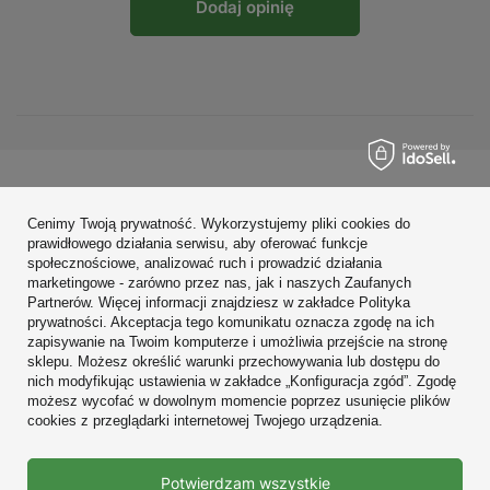
Dodaj opinię
Zamówienia
Cenimy Twoją prywatność. Wykorzystujemy pliki cookies do
Konto
prawidłowego działania serwisu, aby oferować funkcje
społecznościowe, analizować ruch i prowadzić działania
Regulaminy
marketingowe - zarówno przez nas, jak i naszych Zaufanych
Partnerów. Więcej informacji znajdziesz w zakładce Polityka
Zobacz również
prywatności. Akceptacja tego komunikatu oznacza zgodę na ich
zapisywanie na Twoim komputerze i umożliwia przejście na stronę
sklepu. Możesz określić warunki przechowywania lub dostępu do
W sklepie prezentujemy ceny brutto (z VAT).
nich modyfikując ustawienia w zakładce „Konfiguracja zgód”. Zgodę
możesz wycofać w dowolnym momencie poprzez usunięcie plików
cookies z przeglądarki internetowej Twojego urządzenia.
Prawdziwe
Potwierdzam wszystkie
opinie klientów