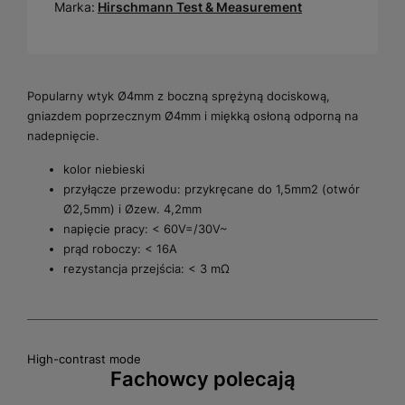
Marka:
Hirschmann Test & Measurement
Popularny wtyk Ø4mm z boczną sprężyną dociskową,
gniazdem poprzecznym Ø4mm i miękką osłoną odporną na
nadepnięcie.
kolor niebieski
przyłącze przewodu: przykręcane do 1,5mm2 (otwór
Ø2,5mm) i Øzew. 4,2mm
napięcie pracy: < 60V=/30V~
prąd roboczy: < 16A
rezystancja przejścia: < 3 mΩ
High-contrast mode
Fachowcy polecają