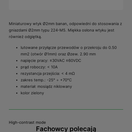
Miniaturowy wtyk Ø2mm banan, odpowiedni do stosowania z
gniazdami Ø2mm typu 224-M5. Miękka osłona wtyku jest
również odgiętką.
lutowane przyłącze przewodów o przekroju do 0.50
mm2 (otwór Ø1mm) oraz Øzew. 2.90 mm
napięcie pracy: ≤30VAC ≤60VDC
prąd roboczy: < 10A
rezystancja przejścia: < 4 mΩ
zakres temp.: -25° ÷ +70°C
materiał: mosiądz niklowany
kolor zielony
High-contrast mode
Fachowcy polecają