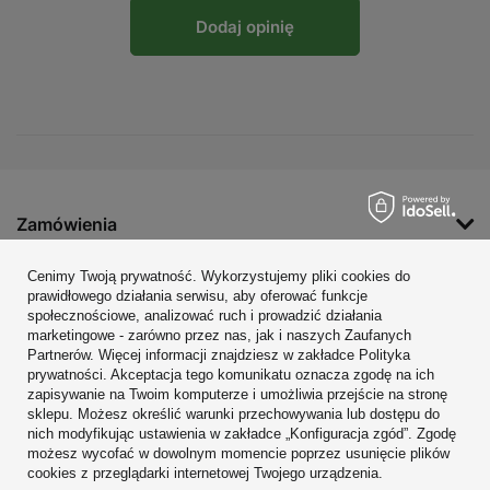
Dodaj opinię
Zamówienia
Konto
Cenimy Twoją prywatność. Wykorzystujemy pliki cookies do
prawidłowego działania serwisu, aby oferować funkcje
Regulaminy
społecznościowe, analizować ruch i prowadzić działania
marketingowe - zarówno przez nas, jak i naszych Zaufanych
Zobacz również
Partnerów. Więcej informacji znajdziesz w zakładce Polityka
prywatności. Akceptacja tego komunikatu oznacza zgodę na ich
W sklepie prezentujemy ceny brutto (z VAT).
zapisywanie na Twoim komputerze i umożliwia przejście na stronę
sklepu. Możesz określić warunki przechowywania lub dostępu do
nich modyfikując ustawienia w zakładce „Konfiguracja zgód”. Zgodę
możesz wycofać w dowolnym momencie poprzez usunięcie plików
cookies z przeglądarki internetowej Twojego urządzenia.