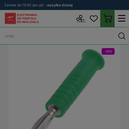
Zamów do 15:00 (pn-pt) -
wysyłka dzisiaj
Wstecz
sklep.avt.pl
Aparatura Pomiarowa
Akcesoria do sprzęt
-24%