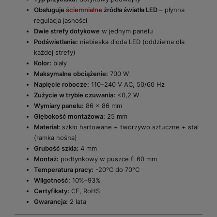
Obsługuje
ściemnialne
źródła światła LED
– płynna
regulacja jasności
Dwie strefy dotykowe
w jednym panelu
Podświetlanie:
niebieska dioda LED (oddzielna dla
każdej strefy)
Kolor:
biały
Maksymalne obciążenie:
700 W
Napięcie robocze:
110–240 V AC, 50/60 Hz
Zużycie w trybie czuwania:
<0,2 W
Wymiary panelu:
86 x 86 mm
Głębokość montażowa:
25 mm
Materiał:
szkło hartowane + tworzywo sztuczne + stal
(ramka nośna)
Grubość szkła:
4 mm
Montaż:
podtynkowy w puszce fi 60 mm
Temperatura pracy:
-20°C do 70°C
Wilgotność:
10%–93%
Certyfikaty:
CE, RoHS
Gwarancja:
2 lata