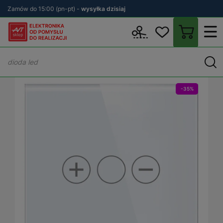
Zamów do 15:00 (pn-pt) -
wysyłka dzisiaj
Wstecz
sklep.avt.pl
Elektryka
Osprzęt elektryczny i instalacyjn
-35%