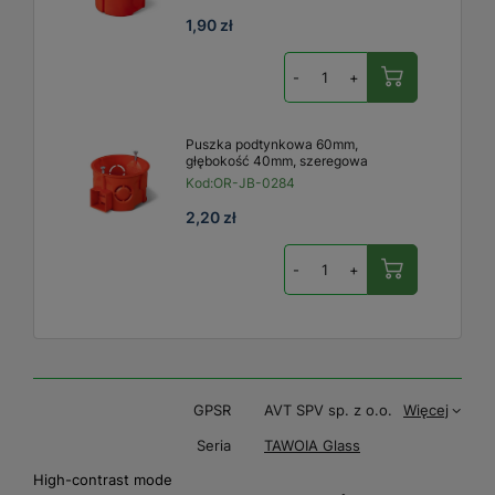
1,90 zł
-
+
Puszka podtynkowa 60mm,
głębokość 40mm, szeregowa
Kod:
OR-JB-0284
2,20 zł
-
+
GPSR
AVT SPV sp. z o.o.
Więcej
Seria
TAWOIA Glass
High-contrast mode