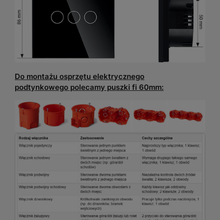
Do montażu osprzętu elektrycznego
podtynkowego polecamy puszki fi 60mm: