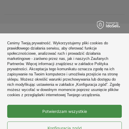
Zamówienia
Cenimy Twoją prywatność. Wykorzystujemy pliki cookies do
Konto
prawidłowego działania serwisu, aby oferować funkcje
społecznościowe, analizować ruch i prowadzić działania
Regulaminy
marketingowe - zarówno przez nas, jak i naszych Zaufanych
Partnerów. Więcej informacji znajdziesz w zakładce Polityka
Zobacz również
prywatności. Akceptacja tego komunikatu oznacza zgodę na ich
zapisywanie na Twoim komputerze i umożliwia przejście na stronę
sklepu. Możesz określić warunki przechowywania lub dostępu do
W sklepie prezentujemy ceny brutto (z VAT).
nich modyfikując ustawienia w zakładce „Konfiguracja zgód”. Zgodę
możesz wycofać w dowolnym momencie poprzez usunięcie plików
cookies z przeglądarki internetowej Twojego urządzenia.
Prawdziwe
Potwierdzam wszystkie
opinie klientów
4.9
/ 5.0
10663 opinii
Konfiguracja zgód