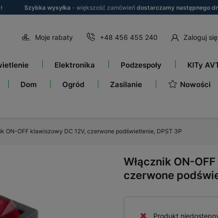
ł
Szybka wysyłka
- większość zamówień
dostarczamy następnego dn
Moje rabaty
+48 456 455 240
Zaloguj się
ietlenie
Elektronika
Podzespoły
KITy AV
Nowości
Dom
Ogród
Zasilanie
ik ON-OFF klawiszowy DC 12V, czerwone podświetlenie, DPST 3P
Włącznik ON-OFF 
czerwone podświe
Produkt niedostępn