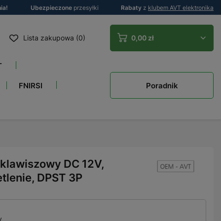
ia!
Ubezpieczone
przesyłki
Rabaty
z
klubem AVT elektronika
Lista zakupowa (0)
0,00 zł
T
Poradnik
FNIRSI
klawiszowy DC 12V,
tlenie, DPST 3P
y