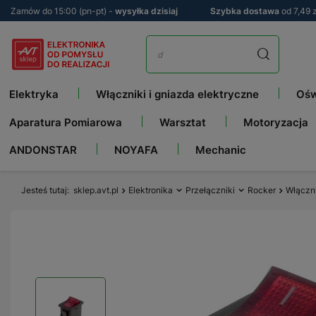
Zamów do 15:00 (pn-pt) -
wysyłka dzisiaj
Szybka dostawa
od 7,49 z
Elektryka
Włączniki i gniazda elektryczne
Ośw
Aparatura Pomiarowa
Warsztat
Motoryzacja
ANDONSTAR
NOYAFA
Mechanic
Jesteś tutaj
sklep.avt.pl
Elektronika
Przełączniki
Rocker
Włączn