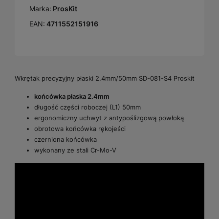
Marka:
ProsKit
EAN:
4711552151916
Wkrętak precyzyjny płaski 2.4mm/50mm SD-081-S4 Proskit
końcówka płaska 2.4mm
długość części roboczej (L1) 50mm
ergonomiczny uchwyt z antypoślizgową powłoką
obrotowa końcówka rękojeści
czerniona końcówka
wykonany ze stali Cr-Mo-V