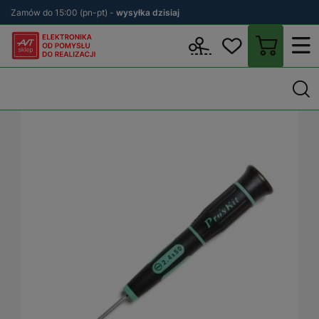
Zamów do 15:00 (pn-pt) -
wysyłka dzisiaj
Wstecz
sklep.avt.pl
Warsztat
Narzędzia ręczne
Wkrętaki pre