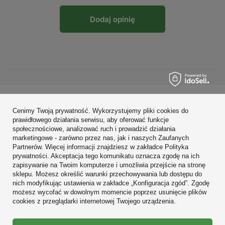
Dodaj opinię
Zamówienia
Cenimy Twoją prywatność. Wykorzystujemy pliki cookies do
prawidłowego działania serwisu, aby oferować funkcje
Konto
społecznościowe, analizować ruch i prowadzić działania
marketingowe - zarówno przez nas, jak i naszych Zaufanych
Regulaminy
Partnerów. Więcej informacji znajdziesz w zakładce Polityka
prywatności. Akceptacja tego komunikatu oznacza zgodę na ich
Zobacz również
zapisywanie na Twoim komputerze i umożliwia przejście na stronę
sklepu. Możesz określić warunki przechowywania lub dostępu do
nich modyfikując ustawienia w zakładce „Konfiguracja zgód”. Zgodę
W sklepie prezentujemy ceny brutto (z VAT).
możesz wycofać w dowolnym momencie poprzez usunięcie plików
cookies z przeglądarki internetowej Twojego urządzenia.