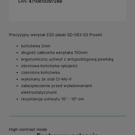
EAN:
4710810397288
Precyzyjny wkrętak ESD płaski SD-083-S3 Proskit
końcówka 2mm
długość całkowita wkrętaka 150mm
ergonomiczny uchwyt z antypoślizgową powłoką
obrotowa końcówka rękojeści
czerniona końcówka
wykonany ze stali Cr-Mo-V
zabezpieczenie przed wyładowaniami
elektrostatycznymi
rezystancja uchwytu 10
- 10
om
7
9
High-contrast mode