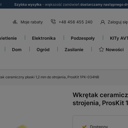
ł
Szybka wysyłka
- większość zamówień
dostarczamy następnego dn
Moje rabaty
+48 456 455 240
Zaloguj się
ietlenie
Elektronika
Podzespoły
KITy AV
Nowości
Dom
Ogród
Zasilanie
ak ceramiczny płaski 1,2 mm do strojenia, ProsKit 1PK-034NB
Wkrętak ceramicz
strojenia, ProsKi
Dostępny