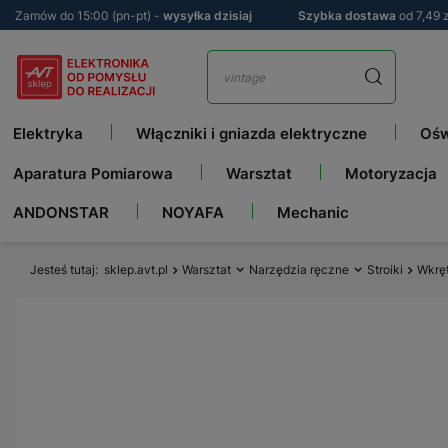
Zamów do 15:00 (pn-pt) -
wysyłka dzisiaj
Szybka dostawa
od 7,49 z
Elektryka
Włączniki i gniazda elektryczne
Ośw
Aparatura Pomiarowa
Warsztat
Motoryzacja
ANDONSTAR
NOYAFA
Mechanic
Jesteś tutaj
sklep.avt.pl
Warsztat
Narzędzia ręczne
Stroiki
Wkręt