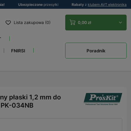
ia!
Ubezpieczone
przesyłki
Rabaty
z
klubem AVT elektronika
Lista zakupowa (0)
0,00 zł
T
Poradnik
FNIRSI
ny płaski 1,2 mm do
t 1PK-034NB