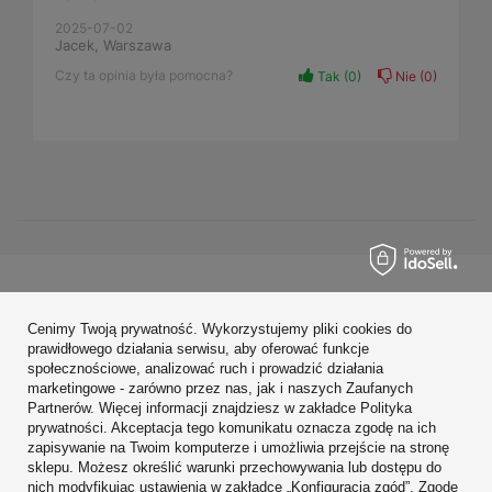
2025-07-02
Jacek, Warszawa
Czy ta opinia była pomocna?
Tak
0
Nie
0
Zamówienia
Cenimy Twoją prywatność. Wykorzystujemy pliki cookies do
Konto
prawidłowego działania serwisu, aby oferować funkcje
społecznościowe, analizować ruch i prowadzić działania
Regulaminy
marketingowe - zarówno przez nas, jak i naszych Zaufanych
Partnerów. Więcej informacji znajdziesz w zakładce Polityka
Zobacz również
prywatności. Akceptacja tego komunikatu oznacza zgodę na ich
zapisywanie na Twoim komputerze i umożliwia przejście na stronę
sklepu. Możesz określić warunki przechowywania lub dostępu do
W sklepie prezentujemy ceny brutto (z VAT).
nich modyfikując ustawienia w zakładce „Konfiguracja zgód”. Zgodę