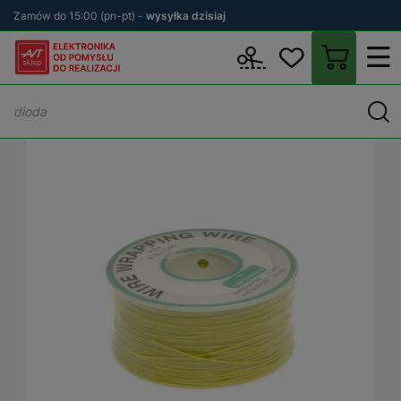
Zamów do 15:00 (pn-pt) -
wysyłka dzisiaj
Wstecz
sklep.avt.pl
Elektryka
Kable i przewody
Przewody mo