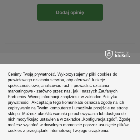
Dodaj opinię
Zamówienia
Cenimy Twoją prywatność. Wykorzystujemy pliki cookies do
Konto
prawidłowego działania serwisu, aby oferować funkcje
społecznościowe, analizować ruch i prowadzić działania
Regulaminy
marketingowe - zarówno przez nas, jak i naszych Zaufanych
Partnerów. Więcej informacji znajdziesz w zakładce Polityka
Zobacz również
prywatności. Akceptacja tego komunikatu oznacza zgodę na ich
zapisywanie na Twoim komputerze i umożliwia przejście na stronę
sklepu. Możesz określić warunki przechowywania lub dostępu do
W sklepie prezentujemy ceny brutto (z VAT).
nich modyfikując ustawienia w zakładce „Konfiguracja zgód”. Zgodę
możesz wycofać w dowolnym momencie poprzez usunięcie plików
cookies z przeglądarki internetowej Twojego urządzenia.