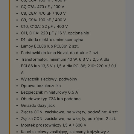
C7, C7A: 470 nF / 100 V
C8, C8A: 470 µF / 100 V
C9, C9A: 100 nF / 400 V
C10, C10A: 22 µF / 400 V
C11, C11A: 220 µF / 16 V, opcjonalnie
D1: dioda elektroluminescencyjna
Lampy ECL86 lub PCL86: 2 szt.
Podstawki do lamp Noval, do druku: 2 szt.
Transformator: minimum 40 W; 6,3 V / 2,5 A dla
ECL86 lub 13,5 V / 1,5 A dla PCL86; 210–220 V / 0,1
A
Wyłącznik sieciowy, podwójny
Oprawa bezpiecznika
Bezpiecznik miniaturowy 0,5 A
Obudowa: typ Z2A lub podobna
Gniazdo duży jack
Złącza CON, zaciskowe, na wkręty, podwójne: 4 szt.
Złącza CON, zaciskowe, na wkręty, potrójne: 2 szt.
Mostek prostowniczy 1,5 A / 600 V
Kabel sieciowy zasilający, zalecany trójżyłowy z