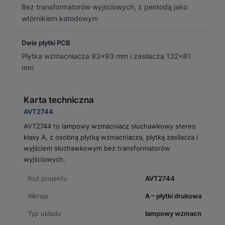
Bez transformatorów wyjściowych, z pentodą jako
wtórnikiem katodowym
Dwie płytki PCB
Płytka wzmacniacza 93×93 mm i zasilacza 132×81
mm
Karta techniczna
AVT2744
AVT2744 to lampowy wzmacniacz słuchawkowy stereo
klasy A, z osobną płytką wzmacniacza, płytką zasilacza i
wyjściem słuchawkowym bez transformatorów
wyjściowych.
Kod projektu
AVT2744
Wersja
A – płytki drukowane PCB
Typ układu
lampowy wzmacniacz sł