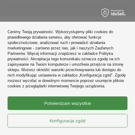
Zamówienia
Cenimy Twoją prywatność. Wykorzystujemy pliki cookies do
prawidłowego działania serwisu, aby oferować funkcje
Konto
społecznościowe, analizować ruch i prowadzić działania
marketingowe - zarówno przez nas, jak i naszych Zaufanych
Regulaminy
Partnerów. Więcej informacji znajdziesz w zakładce Polityka
prywatności. Akceptacja tego komunikatu oznacza zgodę na ich
Zobacz również
zapisywanie na Twoim komputerze i umożliwia przejście na stronę
sklepu. Możesz określić warunki przechowywania lub dostępu do
nich modyfikując ustawienia w zakładce „Konfiguracja zgód”. Zgodę
W sklepie prezentujemy ceny brutto (z VAT).
możesz wycofać w dowolnym momencie poprzez usunięcie plików
cookies z przeglądarki internetowej Twojego urządzenia.
Prawdziwe
Potwierdzam wszystkie
opinie klientów
4.9
/ 5.0
10673 opinii
Konfiguracja zgód