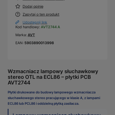
Dodaj opinię
Zapytaj o ten produkt
Udostępnij link
Kod handlowy:
AVT2744 A
Marka:
AVT
EAN:
5903890013998
Wzmacniacz lampowy słuchawkowy
stereo OTL na ECL86 – płytki PCB
AVT2744
Płytki drukowane do budowy lampowego wzmacniacza
słuchawkowego stereo pracującego w klasie A, z lampami
ECL86 lub PCL86 i oddzielną płytką zasilacza.