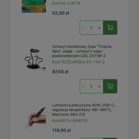
Kod:
FN-LCR-T4
52,00 zł
-
+
Uchwyt montażowy typu "Trzecia
ręka", pająk - uchwyt z lupą i
podświetleniem LED, ZD11M-2
Kod:
TRZECIARĘKA ZD-11M-2
97,50 zł
-
+
Lutownica precyzyjna 40W, USB-C,
regulacja temperatury 180-480°C,
Mechanic Mini 210
Kod:
MECH-MINI210
119,00 zł