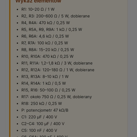
Wykaz elementów
R1: 10–20 Ω / 1 W
R2, R3: 200–600 Ω / 5 W, dobierane
R4, R4A: 470 kΩ / 0,25 W
R5, R5A, R9, R9A: 1 kΩ / 0,25 W
R6, R6A: 4,6 kΩ / 0,25 W
R7, R7A: 100 kΩ / 0,25 W
R8, R8A: 15–20 kΩ / 0,25 W
R10, R10A: 470 kΩ / 0,25 W
R11, R11A: 1,2–1,8 kΩ / 3 W, dobierane
R12, R12A: 120–180 Ω / 1 W, dobierane
R13, R13A: 8–10 kΩ / 1 W
R14, R14A: 1 kΩ / 0,5 W
R15, R16: 50–100 Ω / 0,25 W
R17: około 750 Ω / 0,25 W, dobierany
R18: 250 kΩ / 0,25 W
P: potencjometr 47 kΩ/B
C1: 220 µF / 400 V
C2–C4: 100 µF / 400 V
C5: 100 nF / 400 V
C6, C6A: 100 nF / 400 V