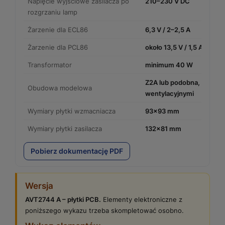
Napięcie wyjściowe zasilacza po
210–230 V DC
rozgrzaniu lamp
Żarzenie dla ECL86
6,3 V / 2–2,5 A
Żarzenie dla PCL86
około 13,5 V / 1,5 A
Transformator
minimum 40 W
Z2A lub podobna, z otwo
Obudowa modelowa
wentylacyjnymi
Wymiary płytki wzmacniacza
93×93 mm
Wymiary płytki zasilacza
132×81 mm
Pobierz dokumentację PDF
Wersja
AVT2744 A – płytki PCB.
Elementy elektroniczne z
poniższego wykazu trzeba skompletować osobno.