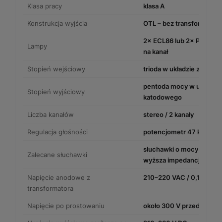
Klasa pracy
klasa A
Konstrukcja wyjścia
OTL – bez transformator
2× ECL86 lub 2× PCL86, p
Lampy
na kanał
Stopień wejściowy
trioda w układzie ze wspó
pentoda mocy w układzie
Stopień wyjściowy
katodowego
Liczba kanałów
stereo / 2 kanały
Regulacja głośności
potencjometr 47 kΩ/B
słuchawki o mocy nie wię
Zalecane słuchawki
wyższa impedancja jest 
Napięcie anodowe z
210–220 VAC / 0,1 A
transformatora
Napięcie po prostowaniu
około 300 V przed filtre