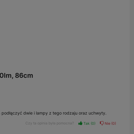
00lm, 86cm
 podłączyć dwie i lampy z tego rodzaju oraz uchwyty.
Czy ta opinia była pomocna?
Tak
0
Nie
0