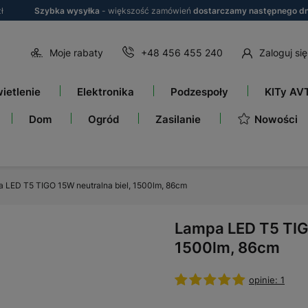
ł
Szybka wysyłka
- większość zamówień
dostarczamy następnego dn
Moje rabaty
+48 456 455 240
Zaloguj się
ietlenie
Elektronika
Podzespoły
KITy AV
Nowości
Dom
Ogród
Zasilanie
 LED T5 TIGO 15W neutralna biel, 1500lm, 86cm
Lampa LED T5 TIGO
1500lm, 86cm
opinie: 1