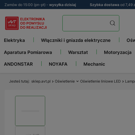
Zamów do 15:00 (pn-pt) -
wysyłka dzisiaj
Szybka dostawa
od 7,49 z
Elektryka
Włączniki i gniazda elektryczne
Ośw
Aparatura Pomiarowa
Warsztat
Motoryzacja
ANDONSTAR
NOYAFA
Mechanic
Jesteś tutaj
sklep.avt.pl
Oświetlenie
Oświetlenie liniowe LED
Lampa