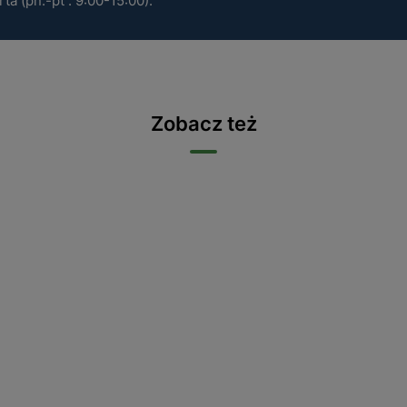
a (pn.-pt . 9:00-15:00).
Zobacz też