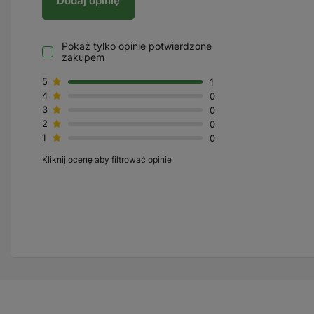
Dodaj opinię
Pokaż tylko opinie potwierdzone
zakupem
5
1
4
0
3
0
2
0
1
0
Kliknij ocenę aby filtrować opinie