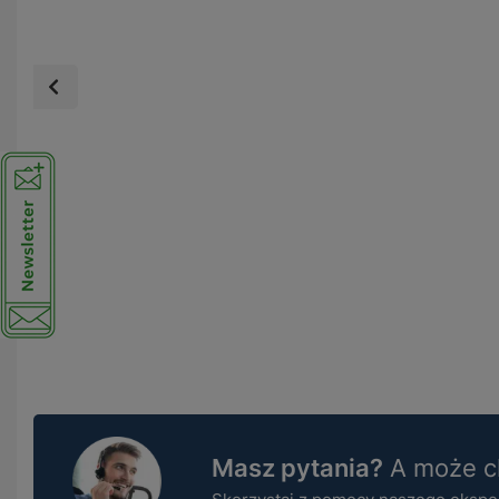
Masz pytania?
A może ch