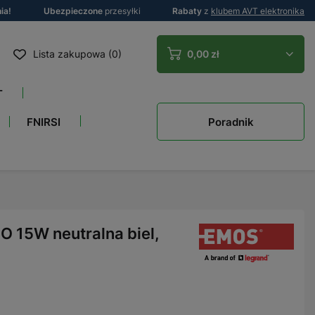
ia!
Ubezpieczone
przesyłki
Rabaty
z
klubem AVT elektronika
Lista zakupowa (0)
0,00 zł
T
Poradnik
FNIRSI
 15W neutralna biel,