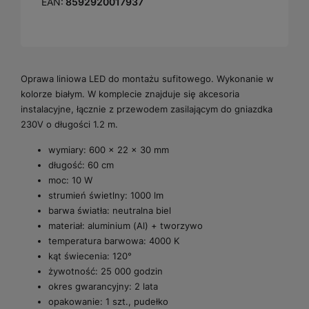
EAN:
8592920017937
Oprawa liniowa LED do montażu sufitowego. Wykonanie w
kolorze białym. W komplecie znajduje się akcesoria
instalacyjne, łącznie z przewodem zasilającym do gniazdka
230V o długości 1.2 m.
wymiary: 600 × 22 × 30 mm
długość: 60 cm
moc: 10 W
strumień świetlny: 1000 lm
barwa światła: neutralna biel
materiał: aluminium (Al) + tworzywo
temperatura barwowa: 4000 K
kąt świecenia: 120°
żywotność: 25 000 godzin
okres gwarancyjny: 2 lata
opakowanie: 1 szt., pudełko