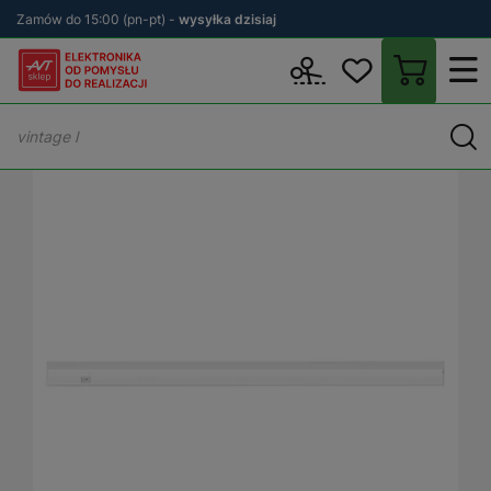
Zamów do 15:00 (pn-pt) -
wysyłka dzisiaj
Wstecz
sklep.avt.pl
Oświetlenie
Oświetlenie liniowe LED
Lam