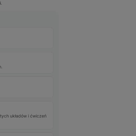
i.
h.
stych układów i ćwiczeń