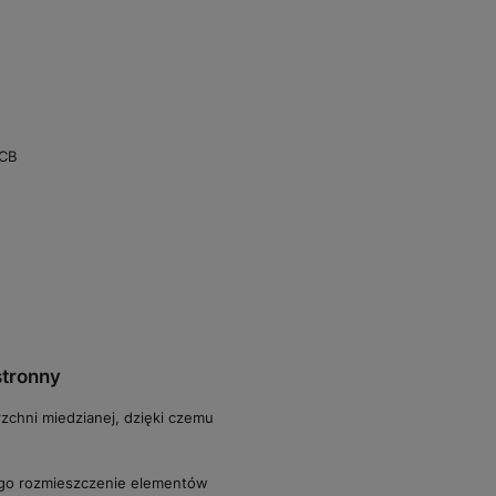
PCB
stronny
rzchni miedzianej, dzięki czemu
tego rozmieszczenie elementów