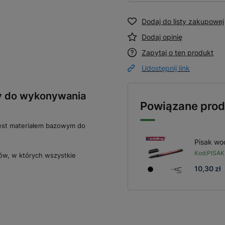
Dodaj do listy zakupowej
Dodaj opinię
Zapytaj o ten produkt
Udostępnij link
y do wykonywania
Powiązane prod
jest materiałem bazowym do
Pisak w
Kod:
PISAK
ów, w których wszystkie
10,30 zł