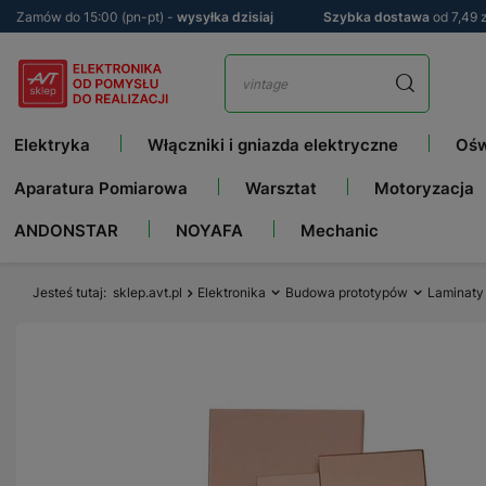
Zamów do 15:00 (pn-pt) -
wysyłka dzisiaj
Szybka dostawa
od 7,49 z
Elektryka
Włączniki i gniazda elektryczne
Ośw
Aparatura Pomiarowa
Warsztat
Motoryzacja
ANDONSTAR
NOYAFA
Mechanic
Jesteś tutaj
sklep.avt.pl
Elektronika
Budowa prototypów
Laminaty