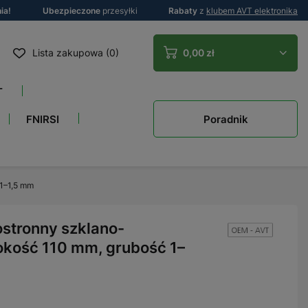
ia!
Ubezpieczone
przesyłki
Rabaty
z
klubem AVT elektronika
Lista zakupowa (0)
0,00 zł
T
Poradnik
FNIRSI
1–1,5 mm
stronny szklano-
kość 110 mm, grubość 1–