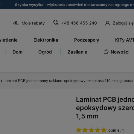
ł
Szybka wysyłka
- większość zamówień
dostarczamy następnego dn
Moje rabaty
+48 456 455 240
Zaloguj się
ietlenie
Elektronika
Podzespoły
KITy AV
Nowości
Dom
Ogród
Zasilanie
Laminat PCB jednostronny szklano-epoksydowy szerokość 110 mm, grubość 
Laminat PCB jedno
epoksydowy szero
1,5 mm
opinie: 1