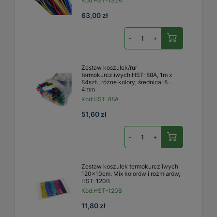
Kod:
HST-132A
63,00 zł
-
+
Zestaw koszulek/rur
termokurczliwych HST-88A, 1m x
84szt., różne kolory, średnica: 8 -
4mm
Kod:
HST-88A
51,60 zł
-
+
Zestaw koszulek termokurczliwych
120x10cm. Mix kolorów i rozmiarów,
HST-120B
Kod:
HST-120B
11,80 zł