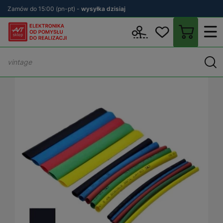
Zamów do 15:00 (pn-pt) -
wysyłka dzisiaj
Wstecz
sklep.avt.pl
Elektryka
Kable i przewody
Akcesoria d