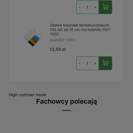
-
+
Zestaw koszulek termokurczliwych
100 szt. po 10 cm, mix kolorów, HST-
100C
Kod:
HST-100C
12,50 zł
-
+
High-contrast mode
Fachowcy polecają