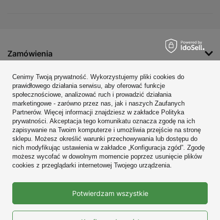
Zamówienia
Konto
Cenimy Twoją prywatność. Wykorzystujemy pliki cookies do
prawidłowego działania serwisu, aby oferować funkcje
Regulaminy
społecznościowe, analizować ruch i prowadzić działania
marketingowe - zarówno przez nas, jak i naszych Zaufanych
Zobacz również
Partnerów. Więcej informacji znajdziesz w zakładce Polityka
prywatności. Akceptacja tego komunikatu oznacza zgodę na ich
W sklepie prezentujemy ceny brutto (z VAT).
zapisywanie na Twoim komputerze i umożliwia przejście na stronę
sklepu. Możesz określić warunki przechowywania lub dostępu do
nich modyfikując ustawienia w zakładce „Konfiguracja zgód”. Zgodę
możesz wycofać w dowolnym momencie poprzez usunięcie plików
cookies z przeglądarki internetowej Twojego urządzenia.
Prawdziwe
Potwierdzam wszystkie
opinie klientów
4.9
/ 5.0
10687 opinii