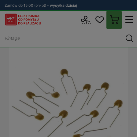
Zamów do 15:00 (pn-pt) -
wysyłka dzisiaj
Wstecz
sklep.avt.pl
Podzespoły
Kondensatory
Kondensatory