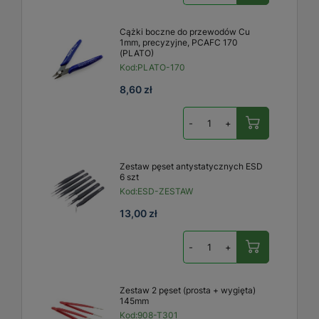
Cążki boczne do przewodów Cu
1mm, precyzyjne, PCAFC 170
(PLATO)
Kod:
PLATO-170
8,60 zł
-
+
Zestaw pęset antystatycznych ESD
6 szt
Kod:
ESD-ZESTAW
13,00 zł
-
+
Zestaw 2 pęset (prosta + wygięta)
145mm
Kod:
908-T301