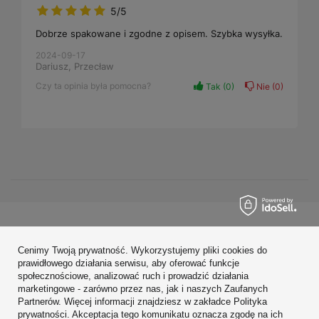
5/5
Dobrze spakowane i zgodne z opisem. Szybka wysyłka.
2024-09-17
Dariusz, Przecław
Czy ta opinia była pomocna?
Tak
0
Nie
0
Zamówienia
Cenimy Twoją prywatność. Wykorzystujemy pliki cookies do
Konto
prawidłowego działania serwisu, aby oferować funkcje
społecznościowe, analizować ruch i prowadzić działania
Regulaminy
marketingowe - zarówno przez nas, jak i naszych Zaufanych
Partnerów. Więcej informacji znajdziesz w zakładce Polityka
Zobacz również
prywatności. Akceptacja tego komunikatu oznacza zgodę na ich