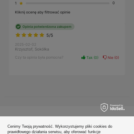
1
0
Kliknij ocenę aby filtrować opinie
Opinia potwierdzona zakupem
5/5
2025-02-02
Krzysztof, Sokółka
Czy ta opinia była pomocna?
Tak
0
Nie
0
Zamówienia
Cenimy Twoją prywatność. Wykorzystujemy pliki cookies do
Konto
prawidłowego działania serwisu, aby oferować funkcje