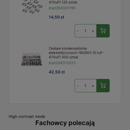
470uF) 120 sztuk
Kod:
ZKE007765
14,50 zł
-
+
Zestaw kondensatorów
elektrolitycznych 16V/50V (0.1uF-
470uF) 300 sztuk
Kod:
ZKE012023
42,50 zł
-
+
High-contrast mode
Fachowcy polecają