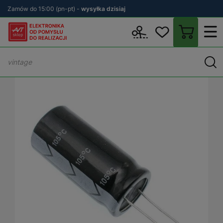
Zamów do 15:00 (pn-pt) -
wysyłka dzisiaj
Wstecz
sklep.avt.pl
Podzespoły
Kondensatory
Kondensatory 