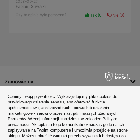
2023-09-27
Fabian, Suwałki
Czy ta opinia była pomocna?
Tak
0
Nie
0
Zamówienia
Konto
Cenimy Twoją prywatność. Wykorzystujemy pliki cookies do
prawidłowego działania serwisu, aby oferować funkcje
Regulaminy
społecznościowe, analizować ruch i prowadzić działania
marketingowe - zarówno przez nas, jak i naszych Zaufanych
Zobacz również
Partnerów. Więcej informacji znajdziesz w zakładce Polityka
prywatności. Akceptacja tego komunikatu oznacza zgodę na ich
W sklepie prezentujemy ceny brutto (z VAT).
zapisywanie na Twoim komputerze i umożliwia przejście na stronę
sklepu. Możesz określić warunki przechowywania lub dostępu do