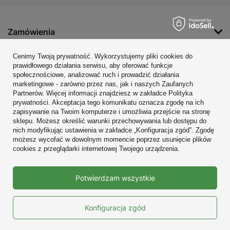
Zamówienia
Konto
Cenimy Twoją prywatność. Wykorzystujemy pliki cookies do
prawidłowego działania serwisu, aby oferować funkcje
Regulaminy
społecznościowe, analizować ruch i prowadzić działania
marketingowe - zarówno przez nas, jak i naszych Zaufanych
Zobacz również
Partnerów. Więcej informacji znajdziesz w zakładce Polityka
prywatności. Akceptacja tego komunikatu oznacza zgodę na ich
W sklepie prezentujemy ceny brutto (z VAT).
zapisywanie na Twoim komputerze i umożliwia przejście na stronę
sklepu. Możesz określić warunki przechowywania lub dostępu do
nich modyfikując ustawienia w zakładce „Konfiguracja zgód”. Zgodę
możesz wycofać w dowolnym momencie poprzez usunięcie plików
cookies z przeglądarki internetowej Twojego urządzenia.
Prawdziwe
Potwierdzam wszystkie
opinie klientów
4.9
/ 5.0
10718 opinii
Konfiguracja zgód