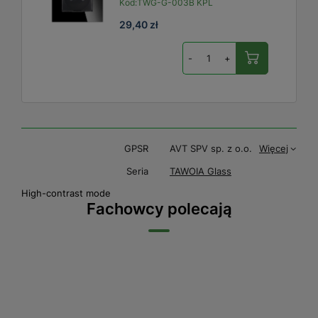
Kod:
TWG-G-003B KPL
29,40 zł
-
+
GPSR
AVT SPV sp. z o.o.
Więcej
Seria
TAWOIA Glass
High-contrast mode
Fachowcy polecają