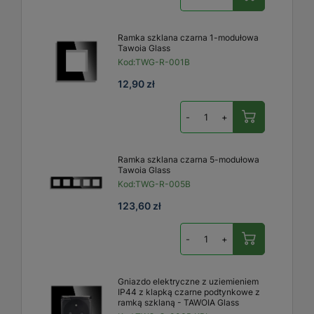
Ramka szklana czarna 1-modułowa
Tawoia Glass
Kod:
TWG-R-001B
12,90 zł
-
+
Ramka szklana czarna 5-modułowa
Tawoia Glass
Kod:
TWG-R-005B
123,60 zł
-
+
Gniazdo elektryczne z uziemieniem
IP44 z klapką czarne podtynkowe z
ramką szklaną - TAWOIA Glass