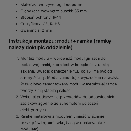
Materiał: tworzywo ognioodporne
Głębokość wewnątrz puszki: 35 mm
Stopień ochrony: IP44
Certyfikaty: CE, RoHS
Gwarancja: 2 lata
Instrukcja montażu: moduł + ramka (ramkę
należy dokupić oddzielnie)
Montaż modułu – wprowadź moduł gniazda do
metalowej ramki, która jest w komplecie z ramką
szklaną. Uwaga: oznaczenie "CE RoHS" ma być od
strony ściany. Moduł zamontuj z wyczuciem na wcisk.
Prawidłowo zamontowany moduł w metalowej ramce
tworzy z nią stabilną całość.
Wykonaj podłączenie przewodów do odpowiednich
zacisków zgodnie ze schematem połączeń
elektrycznych.
Ramkę metalową z modułem umieść w ścianie i
przykręć wkrętami (wkręty są w opakowaniu z
modułem).