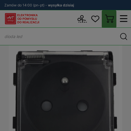
Zamów do 14:00 (pn-pt) -
wysyłka dzisiaj
Wstecz
sklep.avt.pl
Elektryka
Osprzęt elektryczny i instalacyjn