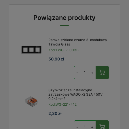
Powiązane produkty
Ramka szklana czarna 3-modułowa
Tawoia Glass
Kod:
TWG-R-003B
50,90 zł
-
+
Szybkozłącze instalacyjne
zatrzaskowe WAGO x2 32A 450V
0.2-4mm2
Kod:
WG-221-412
2,30 zł
-
+