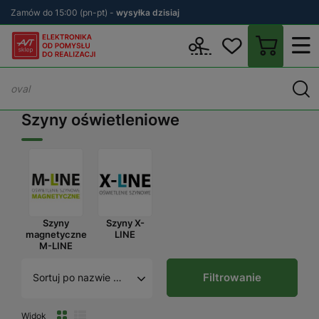
Zamów do 15:00 (pn-pt) -
wysyłka dzisiaj
Wstecz
sklep.avt.pl
Oświetlenie
Oświetlenie szynowe
Szyny 
Szyny oświetleniowe
Szyny
Szyny X-
magnetyczne
LINE
M-LINE
Filtrowanie
Sortuj po nazwie A - Z
Widok