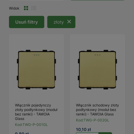
Widok
Usuń filtry
złoty
Włącznik pojedynczy
Włącznik schodowy złoty
złoty podtynkowy (moduł
podtynkowy (moduł bez
bez ramki) - TAWOIA
ramki) - TAWOIA Glass
Glass
Kod:
TWG-P-002GL
Kod:
TWG-P-001GL
10,10 zł
9,80 zł