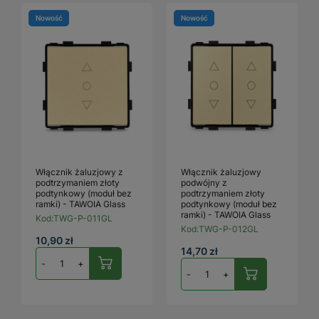
Nowość
Nowość
Włącznik żaluzjowy z
Włącznik żaluzjowy
podtrzymaniem złoty
podwójny z
podtynkowy (moduł bez
podtrzymaniem złoty
ramki) - TAWOIA Glass
podtynkowy (moduł bez
ramki) - TAWOIA Glass
Kod:
TWG-P-011GL
Kod:
TWG-P-012GL
10,90 zł
14,70 zł
-
+
-
+