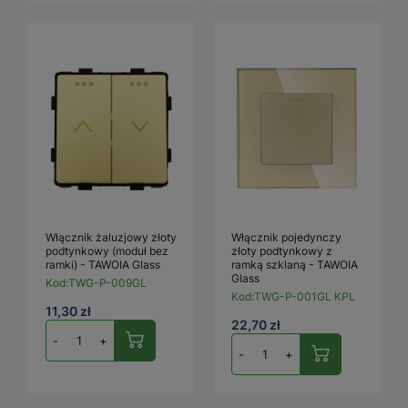
Włącznik żaluzjowy złoty
Włącznik pojedynczy
podtynkowy (moduł bez
złoty podtynkowy z
ramki) - TAWOIA Glass
ramką szklaną - TAWOIA
Glass
Kod:
TWG-P-009GL
Kod:
TWG-P-001GL KPL
11,30 zł
22,70 zł
-
+
-
+