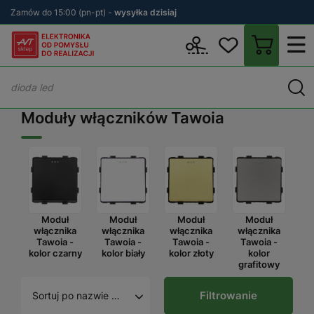
Zamów do 15:00 (pn-pt) -
wysyłka dzisiaj
Wstecz
sklep.avt.pl
Włączniki i gniazda elektryczne
TAWOIA Gl
Moduły włączników Tawoia
Moduł
Moduł
Moduł
Moduł
włącznika
włącznika
włącznika
włącznika
Tawoia -
Tawoia -
Tawoia -
Tawoia -
kolor czarny
kolor biały
kolor złoty
kolor
grafitowy
Filtrowanie
Sortuj po nazwie A - Z