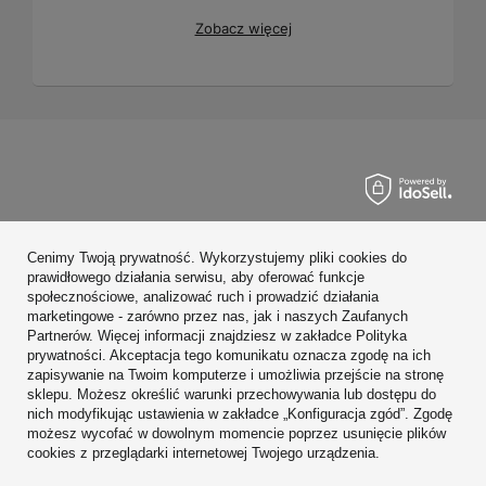
Zobacz więcej
Zamówienia
Cenimy Twoją prywatność. Wykorzystujemy pliki cookies do
Konto
prawidłowego działania serwisu, aby oferować funkcje
społecznościowe, analizować ruch i prowadzić działania
Regulaminy
marketingowe - zarówno przez nas, jak i naszych Zaufanych
Partnerów. Więcej informacji znajdziesz w zakładce Polityka
Zobacz również
prywatności. Akceptacja tego komunikatu oznacza zgodę na ich
zapisywanie na Twoim komputerze i umożliwia przejście na stronę
sklepu. Możesz określić warunki przechowywania lub dostępu do
W sklepie prezentujemy ceny brutto (z VAT).
nich modyfikując ustawienia w zakładce „Konfiguracja zgód”. Zgodę
możesz wycofać w dowolnym momencie poprzez usunięcie plików
cookies z przeglądarki internetowej Twojego urządzenia.