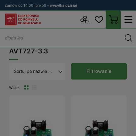
Zamów do 14:00 (pn-pt) -
wysyłka dzisiaj
Wstecz
sklep.avt.pl
AVT727-3.3
AVT727-3.3
Filtrowanie
Sortuj po nazwie A - Z
Widok