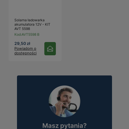
Solarna ładowarka
akumulatora 12V - KIT
AVT 5598
Kod:
AVT5598 B
29,50 zł
Powiadom o
dostępności
Masz pytania?