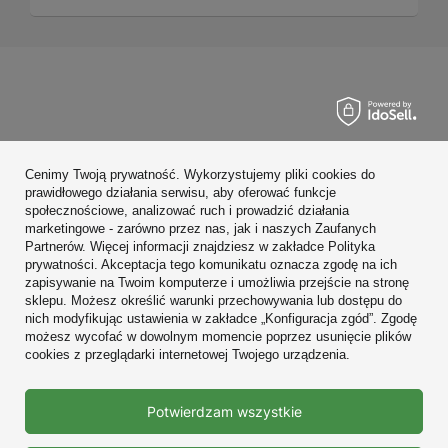
Zamówienia
Cenimy Twoją prywatność. Wykorzystujemy pliki cookies do
Konto
prawidłowego działania serwisu, aby oferować funkcje
społecznościowe, analizować ruch i prowadzić działania
Regulaminy
marketingowe - zarówno przez nas, jak i naszych Zaufanych
Partnerów. Więcej informacji znajdziesz w zakładce Polityka
Zobacz również
prywatności. Akceptacja tego komunikatu oznacza zgodę na ich
zapisywanie na Twoim komputerze i umożliwia przejście na stronę
sklepu. Możesz określić warunki przechowywania lub dostępu do
W sklepie prezentujemy ceny brutto (z VAT).
nich modyfikując ustawienia w zakładce „Konfiguracja zgód”. Zgodę
możesz wycofać w dowolnym momencie poprzez usunięcie plików
cookies z przeglądarki internetowej Twojego urządzenia.
Prawdziwe
Potwierdzam wszystkie
opinie klientów
4.9
/ 5.0