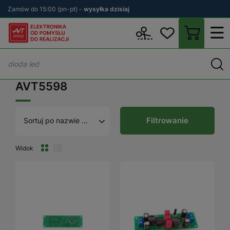
Zamów do 15:00 (pn-pt) -
wysyłka dzisiaj
Wstecz
sklep.avt.pl
AVT5598
AVT5598
Filtrowanie
Sortuj po nazwie A - Z
Widok