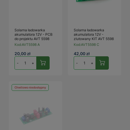
Solarna ładowarka
Solarna ładowarka
akumulatora 12V - PCB
akumulatora 12V -
do projektu AVT 5598
zlutowany KIT AVT 5598
Kod:
AVT5598 A
Kod:
AVT5598 C
20,00 zł
42,00 zł
-
+
-
+
Chwilowo niedostępny