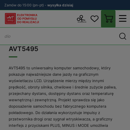
Zamów do 15:00 (pn-pt) -
wysyłka dzisiaj
Wstecz
sklep.avt.pl
AVT5495
AVT5495
AVT5495 to uniwersalny komputer samochodowy, który
pokazuje najważniejsze dane jazdy na graficznym
wyświetlaczu LCD. Urządzenie mierzy między innymi
prędkość, obroty silnika, chwilowe i średnie zużycie paliwa,
przejechany dystans, dostępny dystans oraz temperaturę
wewnętrzną i zewnętrzną. Projekt sprawdza się jako
doposażenie samochodu bez fabrycznego komputera
pokładowego. Do działania wykorzystuje impulsy z
przetwornika drogi oraz sygnał wtryskiwacza, a graficzny
interfejs z przyciskami PLUS, MINUS i MODE umożliwia