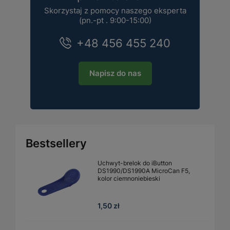
Skorzystaj z pomocy naszego eksperta
(pn.-pt . 9:00-15:00)
+48 456 455 240
Napisz do nas
Bestsellery
Uchwyt-brelok do iButton
DS1990/DS1990A MicroCan F5,
kolor ciemnoniebieski
1,50 zł