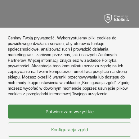
Zamówienia
Cenimy Twoją prywatność. Wykorzystujemy pliki cookies do
Konto
prawidłowego działania serwisu, aby oferować funkcje
społecznościowe, analizować ruch i prowadzić działania
Regulaminy
marketingowe - zarówno przez nas, jak i naszych Zaufanych
Partnerów. Więcej informacji znajdziesz w zakładce Polityka
Zobacz również
prywatności. Akceptacja tego komunikatu oznacza zgodę na ich
zapisywanie na Twoim komputerze i umożliwia przejście na stronę
sklepu. Możesz określić warunki przechowywania lub dostępu do
W sklepie prezentujemy ceny brutto (z VAT).
nich modyfikując ustawienia w zakładce „Konfiguracja zgód”. Zgodę
możesz wycofać w dowolnym momencie poprzez usunięcie plików
cookies z przeglądarki internetowej Twojego urządzenia.
Prawdziwe
Potwierdzam wszystkie
opinie klientów
4.9
/ 5.0
10665 opinii
Konfiguracja zgód