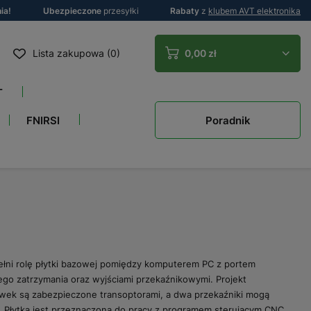
ia!
Ubezpieczone
przesyłki
Rabaty
z
klubem AVT elektronika
Lista zakupowa (0)
0,00 zł
T
Poradnik
FNIRSI
ełni rolę płytki bazowej pomiędzy komputerem PC z portem
go zatrzymania oraz wyjściami przekaźnikowymi. Projekt
cówek są zabezpieczone transoptorami, a dwa przekaźniki mogą
 Płytka jest przeznaczona do pracy z programem sterującym CNC,