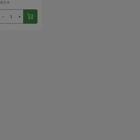
8/2 A
-
+