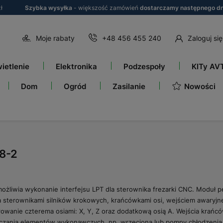
ł
Szybka wysyłka
- większość zamówień
dostarczamy następnego dn
Moje rabaty
+48 456 455 240
Zaloguj się
ietlenie
Elektronika
Podzespoły
KITy AV
Nowości
Dom
Ogród
Zasilanie
8-2
żliwia wykonanie interfejsu LPT dla sterownika frezarki CNC. Moduł p
 sterownikami silników krokowych, krańcówkami osi, wejściem awaryjne
rowanie czterema osiami: X, Y, Z oraz dodatkową osią A. Wejścia krań
ączania elementów wykonawczych, np. wrzeciona lub pompy chłodzenia.