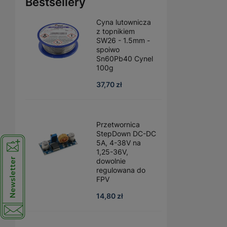
Bestsellery
Cyna lutownicza
z topnikiem
SW26 - 1.5mm -
spoiwo
Sn60Pb40 Cynel
100g
37,70 zł
Przetwornica
StepDown DC-DC
5A, 4-38V na
1,25-36V,
dowolnie
regulowana do
FPV
14,80 zł