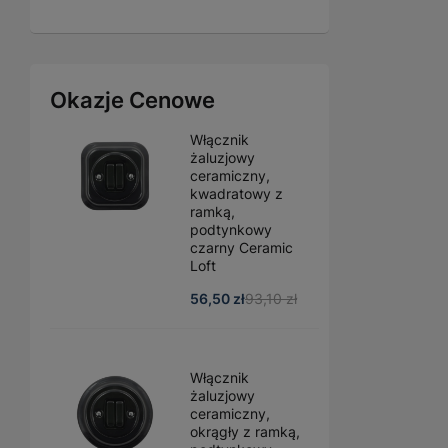
Okazje Cenowe
Włącznik
żaluzjowy
ceramiczny,
kwadratowy z
ramką,
podtynkowy
czarny Ceramic
Loft
56,50 zł
93,10 zł
Włącznik
żaluzjowy
ceramiczny,
okrągły z ramką,