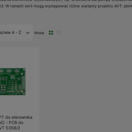
h3. W ramach serii mogą występować różne warianty projektu AVT: pły
azwie A - Z
Widok
LPT do sterownika
CNC - PCB do
AVT 5358/2