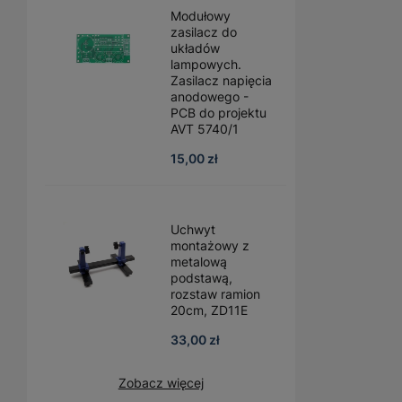
Modułowy
zasilacz do
układów
lampowych.
Zasilacz napięcia
anodowego -
PCB do projektu
AVT 5740/1
15,00 zł
Uchwyt
montażowy z
metalową
podstawą,
rozstaw ramion
20cm, ZD11E
33,00 zł
Zobacz więcej