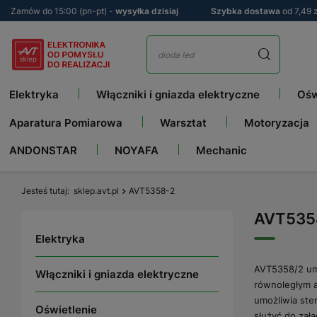
Zamów do 15:00 (pn-pt) -
wysyłka dzisiaj
Szybka dostawa
od 7,49 z
Elektryka
Włączniki i gniazda elektryczne
Ośw
Aparatura Pomiarowa
Warsztat
Motoryzacja
ANDONSTAR
NOYAFA
Mechanic
Jesteś tutaj
sklep.avt.pl
AVT5358-2
AVT535
Elektryka
AVT5358/2 umo
Włączniki i gniazda elektryczne
równoległym a
umożliwia ste
Oświetlenie
służyć do zał