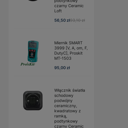
podtynkowy
czarny Ceramic
Loft
56,50 zł
93,10 zł
Miernik SMART
3999 [V, A, om, F,
DutyC], Proskit
MT-1503
95,00 zł
Włącznik światła
schodowy
podwójny
ceramiczny,
kwadratowy z
ramką,
podtynkowy
czarny Ceramic