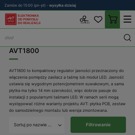
Zamów do 15:00 (pn-pt) -
wysyłka dzisiaj
Wstecz
sklep.avt.pl
AVT1800
AVT1800
AVT1800 to kompaktowy regulator jasności przeznaczony do
włączenia pomiędzy zasilacz a taśmę lub moduł LED. Jasność
ustawia się wygodnym potencjometrem suwakowym, a sama
płytka ma tylko 14 mm szerokości, więc dobrze pasuje do
instalacji z popularnymi taśmami LED. W ramach serii mogą
występować różne warianty projektu AVT: płytka PCB, zestaw
do samodzielnego montażu lub wersja zmontowana.
Filtrowanie
Sortuj po nazwie A - Z