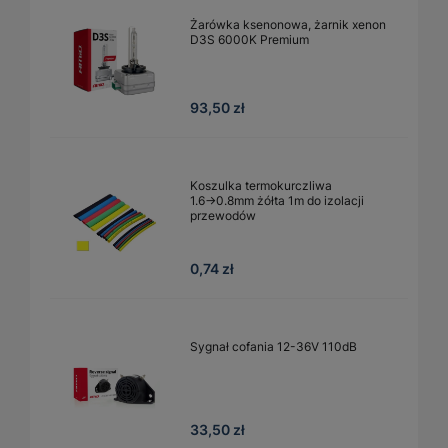
Żarówka ksenonowa, żarnik xenon
D3S 6000K Premium
93,50 zł
Koszulka termokurczliwa
1.6→0.8mm żółta 1m do izolacji
przewodów
0,74 zł
Sygnał cofania 12-36V 110dB
33,50 zł