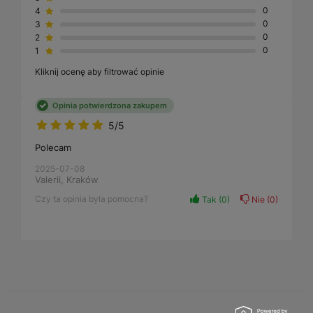
4
0
3
0
2
0
1
0
Kliknij ocenę aby filtrować opinie
Opinia potwierdzona zakupem
5/5
Polecam
2025-07-08
Valerii, Kraków
Czy ta opinia była pomocna?
Tak
0
Nie
0