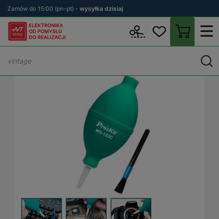
Zamów do 15:00 (pn-pt) -
wysyłka dzisiaj
Wstecz
sklep.avt.pl
Warsztat
Chemia
Środki do czyszczenia 