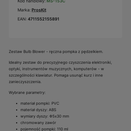
Kod handlowy:
MS-153C
Marka:
ProsKit
EAN:
4711552155891
Zestaw Bulb Blower - ręczna pompka z pędzelkiem.
Idealny zestaw do precyzyjnego czyszczenia elektroniki,
optyki, instrumentów muzycznych, komputerów - w
szczególności klawiatur. Pomaga usunąć kurz i inne
zanieczyszczenia.
Wybrane parametry:
materiał pompki: PVC
materiał dyszy: ABS
wymiary dyszy: Φ5x30 mm
chromowany zawór
pojemność pompki: 110 ml