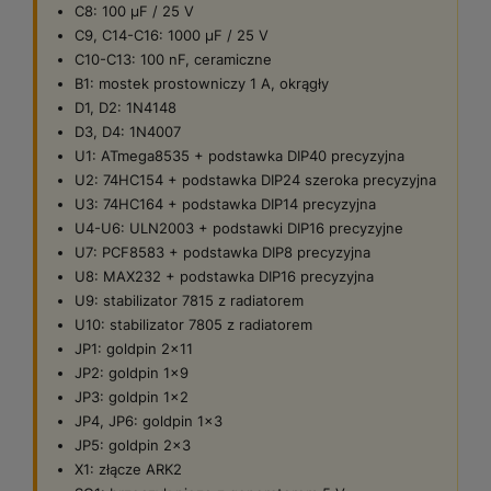
C8: 100 µF / 25 V
C9, C14-C16: 1000 µF / 25 V
C10-C13: 100 nF, ceramiczne
B1: mostek prostowniczy 1 A, okrągły
D1, D2: 1N4148
D3, D4: 1N4007
U1: ATmega8535 + podstawka DIP40 precyzyjna
U2: 74HC154 + podstawka DIP24 szeroka precyzyjna
U3: 74HC164 + podstawka DIP14 precyzyjna
U4-U6: ULN2003 + podstawki DIP16 precyzyjne
U7: PCF8583 + podstawka DIP8 precyzyjna
U8: MAX232 + podstawka DIP16 precyzyjna
U9: stabilizator 7815 z radiatorem
U10: stabilizator 7805 z radiatorem
JP1: goldpin 2×11
JP2: goldpin 1×9
JP3: goldpin 1×2
JP4, JP6: goldpin 1×3
JP5: goldpin 2×3
X1: złącze ARK2