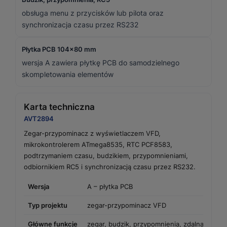
obsługa menu z przycisków lub pilota oraz
synchronizacja czasu przez RS232
Płytka PCB 104×80 mm
wersja A zawiera płytkę PCB do samodzielnego
skompletowania elementów
Karta techniczna
AVT2894
Zegar-przypominacz z wyświetlaczem VFD,
mikrokontrolerem ATmega8535, RTC PCF8583,
podtrzymaniem czasu, budzikiem, przypomnieniami,
odbiornikiem RC5 i synchronizacją czasu przez RS232.
Wersja
A – płytka PCB
Typ projektu
zegar-przypominacz VFD
Główne funkcje
zegar, budzik, przypomnienia, zdalna obsług