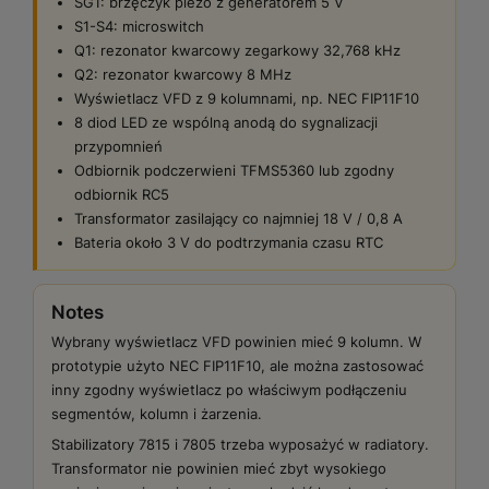
SG1: brzęczyk piezo z generatorem 5 V
S1-S4: microswitch
Q1: rezonator kwarcowy zegarkowy 32,768 kHz
Q2: rezonator kwarcowy 8 MHz
Wyświetlacz VFD z 9 kolumnami, np. NEC FIP11F10
8 diod LED ze wspólną anodą do sygnalizacji
przypomnień
Odbiornik podczerwieni TFMS5360 lub zgodny
odbiornik RC5
Transformator zasilający co najmniej 18 V / 0,8 A
Bateria około 3 V do podtrzymania czasu RTC
Notes
Wybrany wyświetlacz VFD powinien mieć 9 kolumn. W
prototypie użyto NEC FIP11F10, ale można zastosować
inny zgodny wyświetlacz po właściwym podłączeniu
segmentów, kolumn i żarzenia.
Stabilizatory 7815 i 7805 trzeba wyposażyć w radiatory.
Transformator nie powinien mieć zbyt wysokiego