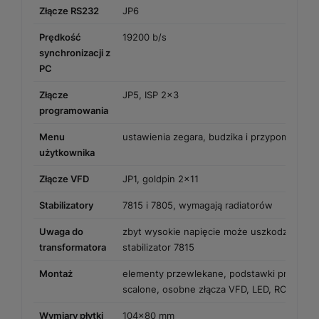
Złącze RS232
JP6
Prędkość
19200 b/s
synchronizacji z
PC
Złącze
JP5, ISP 2×3
programowania
Menu
ustawienia zegara, budzika i przypomnień
użytkownika
Złącze VFD
JP1, goldpin 2×11
Stabilizatory
7815 i 7805, wymagają radiatorów
Uwaga do
zbyt wysokie napięcie może uszkodzić kond
transformatora
stabilizator 7815
Montaż
elementy przewlekane, podstawki precyzyj
scalone, osobne złącza VFD, LED, RC5, RS23
Wymiary płytki
104×80 mm