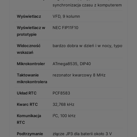
synchronizacja czasu z komputerem
Wyświetlacz
VFD, 9 kolumn
Wyświetlacz w
NEC FIP11F10
prototypie
Widoczność
bardzo dobra w dzień i w nocy, typowa dla
wskazań
Mikrokontroler
ATmega8535, DIP40
Taktowanie
rezonator kwarcowy 8 MHz
mikrokontrolera
Układ RTC
PCF8583
Kwarc RTC
32,768 kHz
Komunikacja
I²C, 100 kHz
RTC
Podtrzymanie
złącze JP3 dla baterii około 3 V