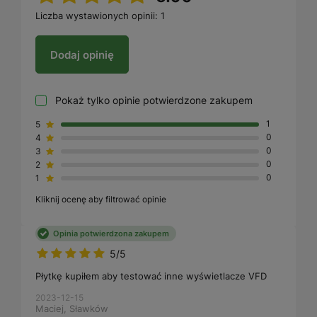
Liczba wystawionych opinii: 1
Dodaj opinię
Pokaż tylko opinie potwierdzone zakupem
5
1
4
0
3
0
2
0
1
0
Kliknij ocenę aby filtrować opinie
Opinia potwierdzona zakupem
5/5
Płytkę kupiłem aby testować inne wyświetlacze VFD
2023-12-15
Maciej, Sławków