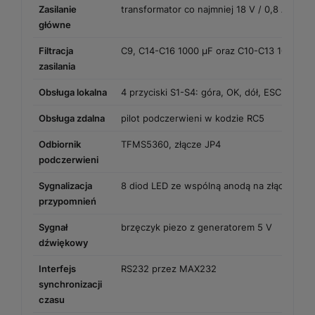
Zasilanie
transformator co najmniej 18 V / 0,8 A
główne
Filtracja
C9, C14-C16 1000 µF oraz C10-C13 100 nF
zasilania
Obsługa lokalna
4 przyciski S1-S4: góra, OK, dół, ESC
Obsługa zdalna
pilot podczerwieni w kodzie RC5
Odbiornik
TFMS5360, złącze JP4
podczerwieni
Sygnalizacja
8 diod LED ze wspólną anodą na złączu JP2
przypomnień
Sygnał
brzęczyk piezo z generatorem 5 V
dźwiękowy
Interfejs
RS232 przez MAX232
synchronizacji
czasu