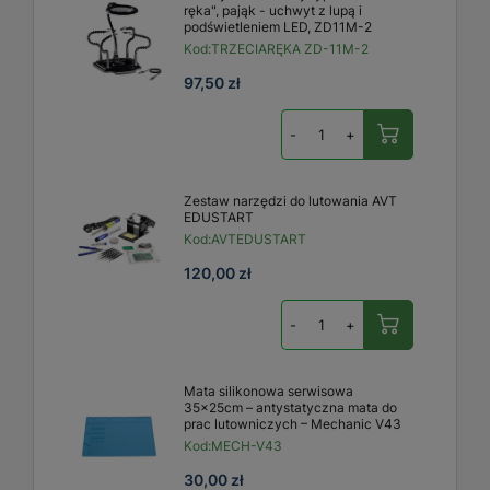
ręka", pająk - uchwyt z lupą i
podświetleniem LED, ZD11M-2
Kod:
TRZECIARĘKA ZD-11M-2
97,50 zł
-
+
Zestaw narzędzi do lutowania AVT
EDUSTART
Kod:
AVTEDUSTART
120,00 zł
-
+
Mata silikonowa serwisowa
35x25cm – antystatyczna mata do
prac lutowniczych – Mechanic V43
Kod:
MECH-V43
30,00 zł