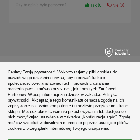
Czy ta opinia była pomocna?
Tak
0
Nie
0
Zamówienia
Cenimy Twoją prywatność. Wykorzystujemy pliki cookies do
prawidłowego działania serwisu, aby oferować funkcje
Konto
społecznościowe, analizować ruch i prowadzić działania
marketingowe - zarówno przez nas, jak i naszych Zaufanych
Regulaminy
Partnerów. Więcej informacji znajdziesz w zakładce Polityka
prywatności. Akceptacja tego komunikatu oznacza zgodę na ich
Zobacz również
zapisywanie na Twoim komputerze i umożliwia przejście na stronę
sklepu. Możesz określić warunki przechowywania lub dostępu do
nich modyfikując ustawienia w zakładce „Konfiguracja zgód”. Zgodę
W sklepie prezentujemy ceny brutto (z VAT).
możesz wycofać w dowolnym momencie poprzez usunięcie plików
cookies z przeglądarki internetowej Twojego urządzenia.