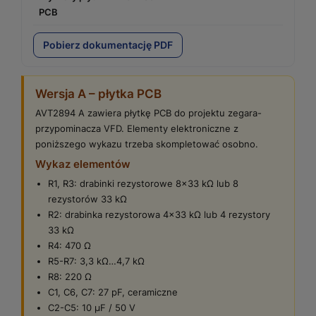
PCB
Pobierz dokumentację PDF
Wersja A – płytka PCB
AVT2894 A zawiera płytkę PCB do projektu zegara-
przypominacza VFD. Elementy elektroniczne z
poniższego wykazu trzeba skompletować osobno.
Wykaz elementów
R1, R3: drabinki rezystorowe 8×33 kΩ lub 8
rezystorów 33 kΩ
R2: drabinka rezystorowa 4×33 kΩ lub 4 rezystory
33 kΩ
R4: 470 Ω
R5-R7: 3,3 kΩ…4,7 kΩ
R8: 220 Ω
C1, C6, C7: 27 pF, ceramiczne
C2-C5: 10 µF / 50 V