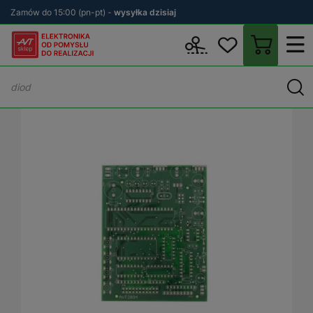
Zamów do 15:00 (pn-pt) -
wysyłka dzisiaj
Wstecz
sklep.avt.pl
KITy AVT
Płytki drukowane (PCB)
PCB - 