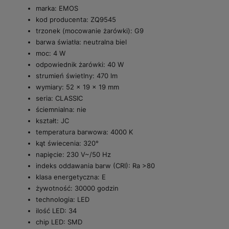
marka: EMOS
kod producenta: ZQ9545
trzonek (mocowanie żarówki): G9
barwa światła: neutralna biel
moc: 4 W
odpowiednik żarówki: 40 W
strumień świetlny: 470 lm
wymiary: 52 × 19 × 19 mm
seria: CLASSIC
ściemnialna: nie
kształt: JC
temperatura barwowa: 4000 K
kąt świecenia: 320°
napięcie: 230 V~/50 Hz
indeks oddawania barw (CRI): Ra >80
klasa energetyczna: E
żywotność: 30000 godzin
technologia: LED
ilość LED: 34
chip LED: SMD