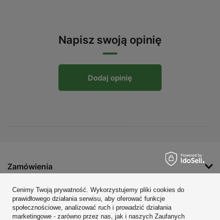
Napisz swoją opinię
Dodaj opinię
Zamówienia
Konto
Cenimy Twoją prywatność. Wykorzystujemy pliki cookies do
prawidłowego działania serwisu, aby oferować funkcje
Regulaminy
społecznościowe, analizować ruch i prowadzić działania
marketingowe - zarówno przez nas, jak i naszych Zaufanych
Zobacz również