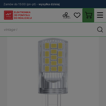
Zamów do 15:00 (pn-pt) -
wysyłka dzisiaj
Wstecz
sklep.avt.pl
Oświetlenie
Żarówki LED
Żarówki G9
Ż