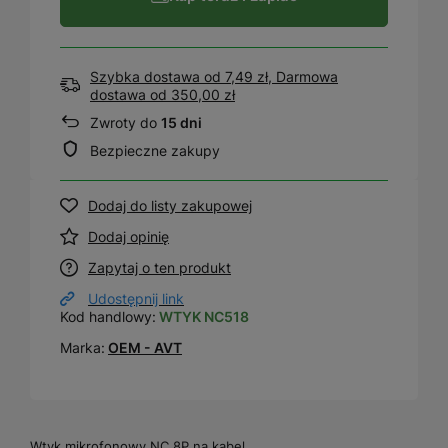
Szybka dostawa od 7,49 zł, Darmowa
dostawa
od
350,00 zł
Zwroty do
15 dni
Bezpieczne zakupy
Dodaj do listy zakupowej
Dodaj opinię
Zapytaj o ten produkt
Udostępnij link
Kod handlowy:
WTYK NC518
Marka:
OEM - AVT
Wtyk mikrofonowy NC 8P na kabel