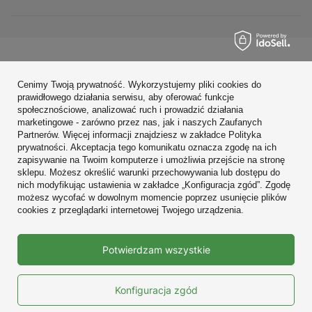
Zamówienia
Cenimy Twoją prywatność. Wykorzystujemy pliki cookies do
Konto
prawidłowego działania serwisu, aby oferować funkcje
społecznościowe, analizować ruch i prowadzić działania
Regulaminy
marketingowe - zarówno przez nas, jak i naszych Zaufanych
Partnerów. Więcej informacji znajdziesz w zakładce Polityka
Zobacz również
prywatności. Akceptacja tego komunikatu oznacza zgodę na ich
zapisywanie na Twoim komputerze i umożliwia przejście na stronę
sklepu. Możesz określić warunki przechowywania lub dostępu do
W sklepie prezentujemy ceny brutto (z VAT).
nich modyfikując ustawienia w zakładce „Konfiguracja zgód”. Zgodę
możesz wycofać w dowolnym momencie poprzez usunięcie plików
cookies z przeglądarki internetowej Twojego urządzenia.
Prawdziwe
Potwierdzam wszystkie
opinie klientów
4.9
/ 5.0
10664 opinii
Konfiguracja zgód