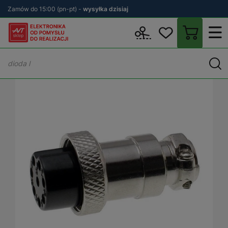
Zamów do 15:00 (pn-pt) -
wysyłka dzisiaj
Wstecz
sklep.avt.pl
Elektronika
Złącza
Złącza audio
Złącz