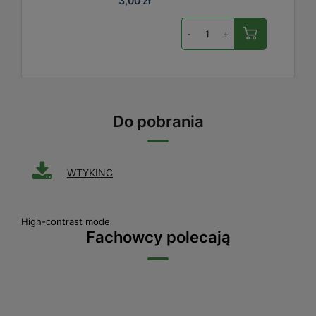
3,00 zł
-
+
Do pobrania
WTYKINC
High-contrast mode
Fachowcy polecają