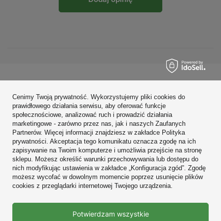
Zamówienia
Cenimy Twoją prywatność. Wykorzystujemy pliki cookies do
Konto
prawidłowego działania serwisu, aby oferować funkcje
społecznościowe, analizować ruch i prowadzić działania
Regulaminy
marketingowe - zarówno przez nas, jak i naszych Zaufanych
Partnerów. Więcej informacji znajdziesz w zakładce Polityka
Zobacz również
prywatności. Akceptacja tego komunikatu oznacza zgodę na ich
zapisywanie na Twoim komputerze i umożliwia przejście na stronę
sklepu. Możesz określić warunki przechowywania lub dostępu do
W sklepie prezentujemy ceny brutto (z VAT).
nich modyfikując ustawienia w zakładce „Konfiguracja zgód”. Zgodę
możesz wycofać w dowolnym momencie poprzez usunięcie plików
cookies z przeglądarki internetowej Twojego urządzenia.
Prawdziwe
Potwierdzam wszystkie
opinie klientów
4.9