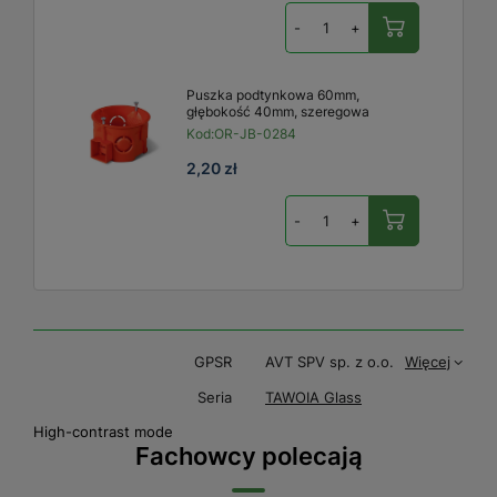
-
+
Puszka podtynkowa 60mm,
głębokość 40mm, szeregowa
Kod:
OR-JB-0284
2,20 zł
-
+
GPSR
AVT SPV sp. z o.o.
Więcej
Seria
TAWOIA Glass
High-contrast mode
Fachowcy polecają