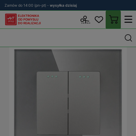
Zamów do 14:00 (pn-pt) -
wysyłka dzisiaj
Wstecz
sklep.avt.pl
Elektryka
Osprzęt elektryczny i instalacyjn