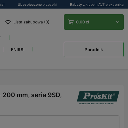
ia!
Ubezpieczone
przesyłki
Rabaty
z
klubem AVT elektronika
Lista zakupowa (0)
0,00 zł
T
Poradnik
FNIRSI
× 200 mm, seria 9SD,