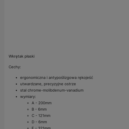
Wkrętak płaski
Cechy:
ergonomiczna i antypoślizgowa rękojeść
utwardzane, precyzyjne ostrze
stal chrome-molibdenum-vanadium
wymiary:
A - 200mm
B - 6mm
C - 121mm
D - 6mm
E - 321mm