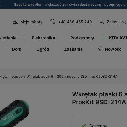
ł
Szybka wysyłka
- większość zamówień
dostarczamy następnego dn
Moje rabaty
+48 456 455 240
Zaloguj się
ietlenie
Elektronika
Podzespoły
KITy AV
Nowości
Dom
Ogród
Zasilanie
rętaki płaskie
Wkrętak płaski 6 × 200 mm, seria 9SD, ProsKit 9SD-214A
Wkrętak płaski 6 
ProsKit 9SD-214A
Dostępny