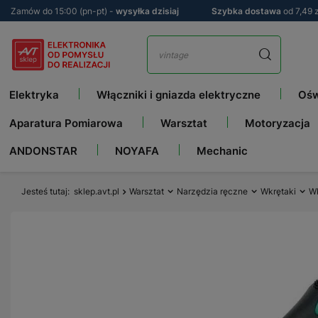
Zamów do 15:00 (pn-pt) -
wysyłka dzisiaj
Szybka dostawa
od 7,49 z
Elektryka
Włączniki i gniazda elektryczne
Ośw
Aparatura Pomiarowa
Warsztat
Motoryzacja
ANDONSTAR
NOYAFA
Mechanic
Jesteś tutaj
sklep.avt.pl
Warsztat
Narzędzia ręczne
Wkrętaki
Wk