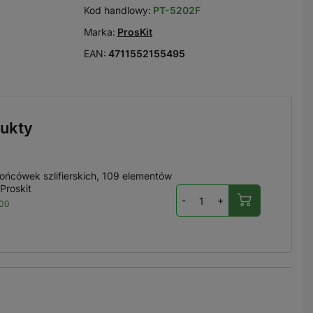
Kod handlowy:
PT-5202F
Marka:
ProsKit
EAN:
4711552155495
ukty
ońcówek szlifierskich, 109 elementów
Proskit
-
+
00