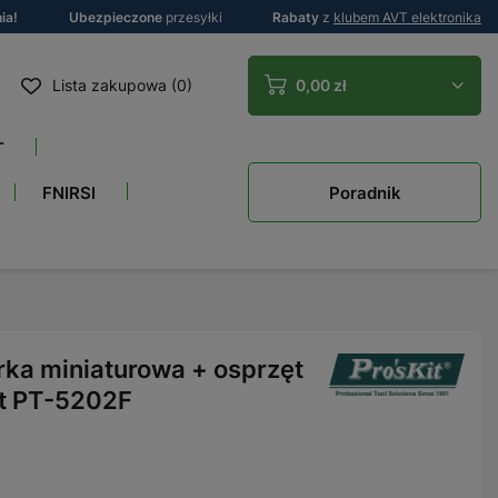
ia!
Ubezpieczone
przesyłki
Rabaty
z
klubem AVT elektronika
Lista zakupowa (0)
0,00 zł
T
Poradnik
FNIRSI
erka miniaturowa + osprzęt
it PT-5202F