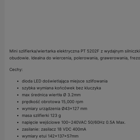
Mini szlifierka/wiertarka elektryczna PT 5202F z wydajnym silniczkie
obudowie. Idealna do wiercenia, polerowania, grawerowania, frezow
Cechy:
dioda LED doświetlająca miejsce szlifowania
szybka wymiana końcówek bez kluczyka
max średnica wiertła Ø 3.2mm
prędkość obrotowa 15,000 rpm
wymiary urządzenia Ø43×127 mm
masa szlifierki 123 g
napięcie wejściowe 100~240VAC 50/60Hz 0.5A Max.
zasilanie: zasilacz 18 VDC 400mA
wymiary etui 142x137x57mm