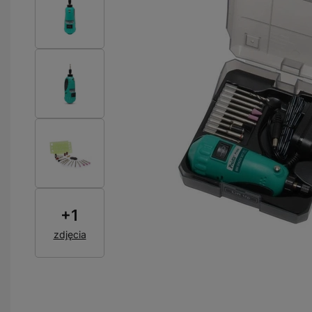
+
1
zdjęcia