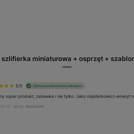
 szlifierka miniaturowa + osprzęt + szabl
5/5
Opinia potwierdzona zakupem
ony super produkt, zabawka i nie tylko. Jako majsterkowicz-emery
Jerzy, Rakszawa
04-10