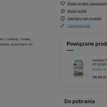
Dodaj do listy zakupowej
Dodaj opinię
Zapytaj o ten produkt
Udostępnij link
m i solidnej, trwałej
Powiązane prod
ania, przycinania itd.
Zestaw k
PT-5100 
Kod:
PT-51
56,00 zł
Do pobrania