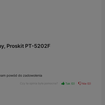
ony, Proskit PT-5202F
t mam powód do zadowolenia
Czy ta opinia była pomocna?
Tak
0
Nie
0