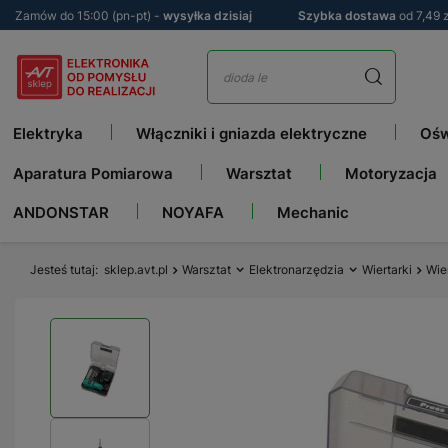
Zamów do 15:00 (pn-pt) -
wysyłka dzisiaj
Szybka dostawa
od 7,49 z
Elektryka
Włączniki i gniazda elektryczne
Ośw
Aparatura Pomiarowa
Warsztat
Motoryzacja
ANDONSTAR
NOYAFA
Mechanic
Jesteś tutaj
sklep.avt.pl
Warsztat
Elektronarzędzia
Wiertarki
Wie