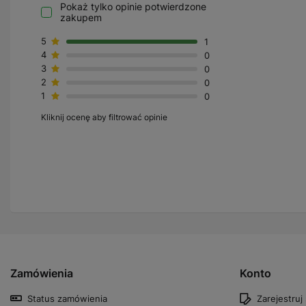
Pokaż tylko opinie potwierdzone
zakupem
5
1
4
0
3
0
2
0
1
0
Kliknij ocenę aby filtrować opinie
Zamówienia
Konto
Status zamówienia
Zarejestruj 