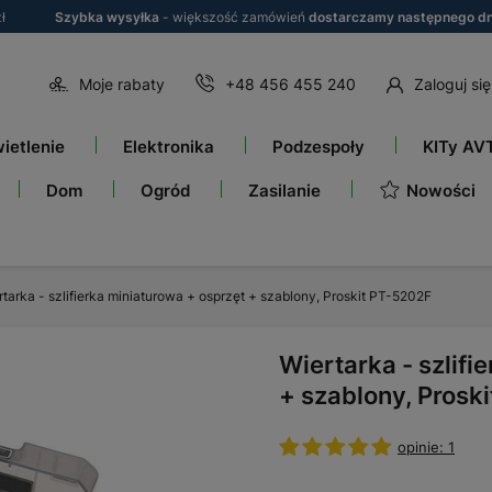
ł
Szybka wysyłka
- większość zamówień
dostarczamy następnego dn
Moje rabaty
+48 456 455 240
Zaloguj się
ietlenie
Elektronika
Podzespoły
KITy AV
Nowości
Dom
Ogród
Zasilanie
rtarka - szlifierka miniaturowa + osprzęt + szablony, Proskit PT-5202F
Wiertarka - szlifi
+ szablony, Prosk
opinie: 1