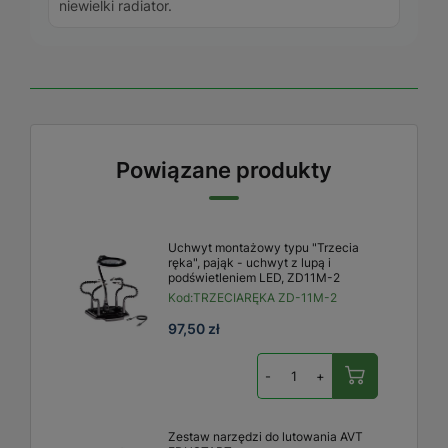
niewielki radiator.
Powiązane produkty
Uchwyt montażowy typu "Trzecia
ręka", pająk - uchwyt z lupą i
podświetleniem LED, ZD11M-2
Kod:
TRZECIARĘKA ZD-11M-2
97,50 zł
-
+
Zestaw narzędzi do lutowania AVT