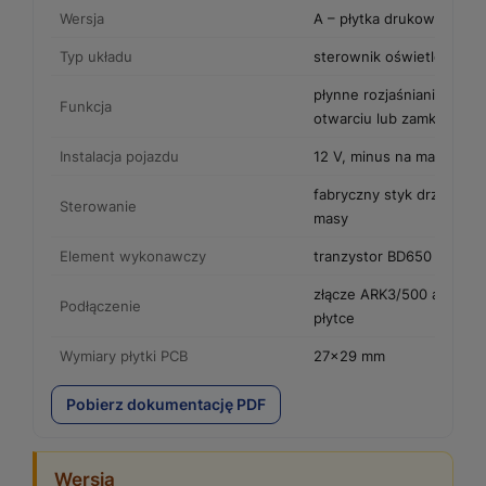
Wersja
A – płytka drukowana PC
Typ układu
sterownik oświetlenia k
płynne rozjaśnianie i wyg
Funkcja
otwarciu lub zamknięciu 
Instalacja pojazdu
12 V, minus na masie
fabryczny styk drzwiowy 
Sterowanie
masy
Element wykonawczy
tranzystor BD650 lub po
złącze ARK3/500 albo pun
Podłączenie
płytce
Wymiary płytki PCB
27×29 mm
Pobierz dokumentację PDF
Wersja