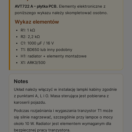
AVT722 A – płytka PCB.
Elementy elektroniczne z
poniższego wykazu należy skompletować osobno.
Wykaz elementów
R1: 1 kΩ
R2: 2,2 kΩ
C1: 1000 µF / 16 V
T1: BD650 lub inny podobny
H1: radiator + elementy montażowe
X1: ARK3/500
Notes
Układ należy włączyć w instalację lampki kabiny zgodnie
z punktami A, L i O. Masa sterująca jest pobierana z
karoserii pojazdu.
Podczas rozjaśniania i wygaszania tranzystor T1 może
się silnie nagrzewać, szczególnie przy lampce o mocy
około 10 W. Radiator jest elementem wymaganym dla
bezpiecznej pracy tranzystora.