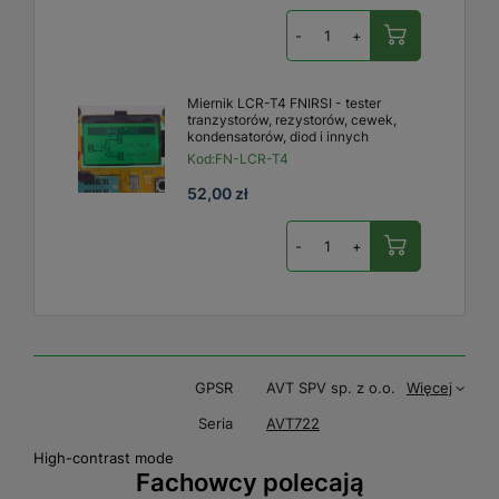
-
+
Miernik LCR-T4 FNIRSI - tester
tranzystorów, rezystorów, cewek,
kondensatorów, diod i innych
Kod:
FN-LCR-T4
52,00 zł
-
+
GPSR
AVT SPV sp. z o.o.
Więcej
Seria
AVT722
High-contrast mode
Fachowcy polecają