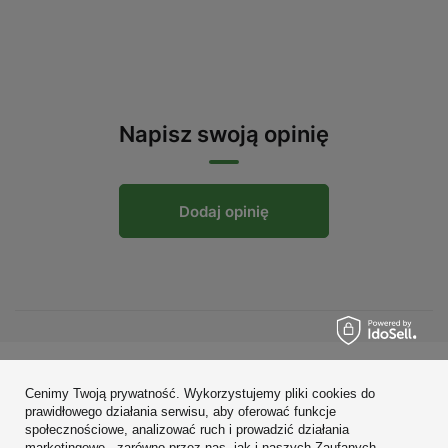
Napisz swoją opinię
Dodaj opinię
Zamówienia
Cenimy Twoją prywatność. Wykorzystujemy pliki cookies do
prawidłowego działania serwisu, aby oferować funkcje
Konto
społecznościowe, analizować ruch i prowadzić działania
marketingowe - zarówno przez nas, jak i naszych Zaufanych