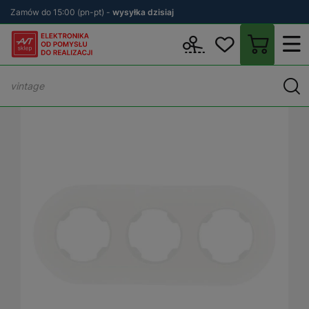
Zamów do 15:00 (pn-pt) -
wysyłka dzisiaj
Wstecz
sklep.avt.pl
Elektryka
Osprzęt elektryczny i instalacyjn