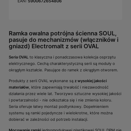
EAN:
5900672654806
Ramka owalna potrójna ścienna SOUL,
pasuje do mechanizmów (włączników i
gniazd) Electromalt z serii OVAL
Seria OVAL
to klasyczna i ponadczasowa kolekcja osprzętu
elektrycznego. Cechą charakterystyczną serii są moduły o
okrągłym kształcie. Pasujące do ramek z okrągłym otworem.
Produkty z serii OVAL wykonane są
z wysokiej jakości
materiałów
, które zapewniają trwałość i niezawodność
działania przez wiele lat. Tworzywo sztuczne wysokiej jakości
i powtarzalności - nie odkształca się i nie zmienia koloru.
Seria oferuje łatwy montaż podtynkowy. Dopełnieniem
systemu są ramki pojedyncze i wielokrotne, które można
dobierać w zależności od potrzeb instalacji.
Mocowanie ramki
jednomodułowej plastikowej SOUL DPM nie