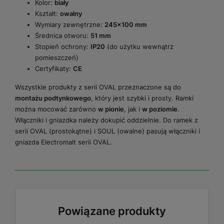
Kolor:
biały
Kształt:
owalny
Wymiary zewnętrzne:
245x100 mm
Średnica otworu:
51 mm
Stopień ochrony:
IP20
(do użytku wewnątrz
pomieszczeń)
Certyfikaty:
CE
Wszystkie produkty z serii OVAL przeznaczone są do
montażu podtynkowego
, który jest szybki i prosty. Ramki
można mocować zarówno
w pionie
, jak i
w poziomie
.
Włączniki i gniazdka należy dokupić oddzielnie. Do ramek z
serii OVAL (prostokątne) i SOUL (owalne) pasują włączniki i
gniazda Electromalt serii OVAL.
Powiązane produkty