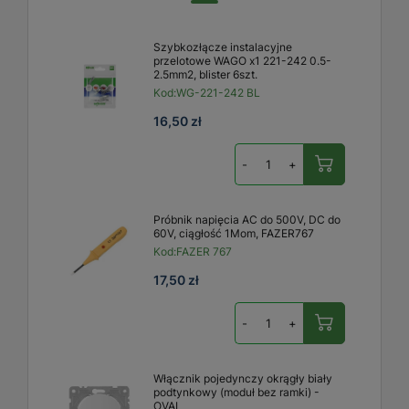
Szybkozłącze instalacyjne
przelotowe WAGO x1 221-242 0.5-
2.5mm2, blister 6szt.
Kod:
WG-221-242 BL
16,50 zł
-
+
Próbnik napięcia AC do 500V, DC do
60V, ciągłość 1Mom, FAZER767
Kod:
FAZER 767
17,50 zł
-
+
Włącznik pojedynczy okrągły biały
podtynkowy (moduł bez ramki) -
OVAL